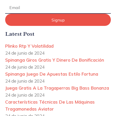
Signup
Latest Post
Plinko Rtp Y Volatilidad
24 de junio de 2024
Spinanga Giros Gratis Y Dinero De Bonificación
24 de junio de 2024
Spinanga Juego De Apuestas Estilo Fortuna
24 de junio de 2024
Juega Gratis A La Tragaperras Big Bass Bonanza
24 de junio de 2024
Características Técnicas De Las Máquinas
Tragamonedas Aviator
24 de junio de 2024