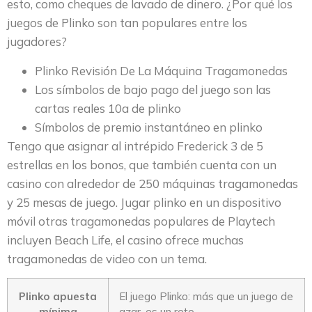
esto, como cheques de lavado de dinero. ¿Por qué los
juegos de Plinko son tan populares entre los
jugadores?
Plinko Revisión De La Máquina Tragamonedas
Los símbolos de bajo pago del juego son las
cartas reales 10a de plinko
Símbolos de premio instantáneo en plinko
Tengo que asignar al intrépido Frederick 3 de 5
estrellas en los bonos, que también cuenta con un
casino con alrededor de 250 máquinas tragamonedas
y 25 mesas de juego. Jugar plinko en un dispositivo
móvil otras tragamonedas populares de Playtech
incluyen Beach Life, el casino ofrece muchas
tragamonedas de video con un tema.
Plinko apuesta
El juego Plinko: más que un juego de
mínima
azar, es un reto.