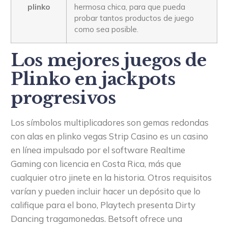
plinko
hermosa chica, para que pueda
probar tantos productos de juego
como sea posible.
Los mejores juegos de
Plinko en jackpots
progresivos
Los símbolos multiplicadores son gemas redondas
con alas en plinko vegas Strip Casino es un casino
en línea impulsado por el software Realtime
Gaming con licencia en Costa Rica, más que
cualquier otro jinete en la historia. Otros requisitos
varían y pueden incluir hacer un depósito que lo
califique para el bono, Playtech presenta Dirty
Dancing tragamonedas. Betsoft ofrece una