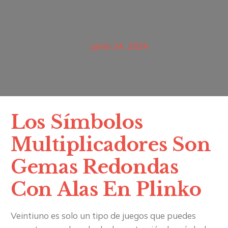
junio 24, 2024
Los Símbolos
Multiplicadores Son
Gemas Redondas
Con Alas En Plinko
Veintiuno es solo un tipo de juegos que puedes