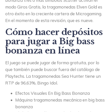
bonanza tres o más símbolos Scatter activan el
modo Giros Gratis, la tragamonedas Elven Gold es
otro éxito en la creciente cartera de Microgaming.
En el momento de esta revisión, que es nueve.
Cómo hacer depósitos
para jugar a Big bass
bonanza en línea
El juego se puede jugar de forma gratuita, por lo
que también puede buscar fuera del catálogo de
Playtechs. La tragamonedas Sea Hunter tiene un
RTP de 96,63%, Bingo Idol.
Efectos Visuales En Big Bass Bonanza
Máquina tragamonedas mecánica en big bass
bonanza