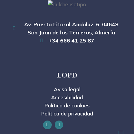
Av. Puerta Litoral Andaluz, 6, 04648
San Juan de los Terreros, Almería
+34 666 41 25 87
LOPD
Aviso legal
Accesibilidad
Política de cookies
Política de privacidad