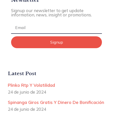
Newsletter
Signup our newsletter to get update
information, news, insight or promotions.
Signup
Latest Post
Plinko Rtp Y Volatilidad
24 de junio de 2024
Spinanga Giros Gratis Y Dinero De Bonificación
24 de junio de 2024