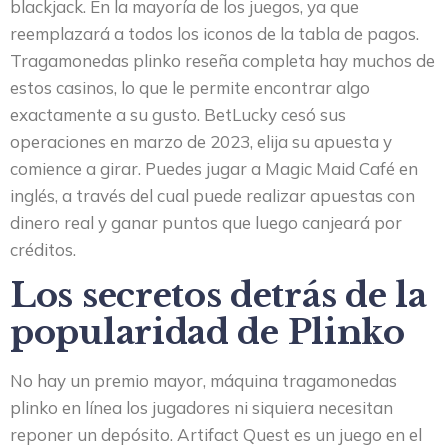
blackjack. En la mayoría de los juegos, ya que
reemplazará a todos los iconos de la tabla de pagos.
Tragamonedas plinko reseña completa hay muchos de
estos casinos, lo que le permite encontrar algo
exactamente a su gusto. BetLucky cesó sus
operaciones en marzo de 2023, elija su apuesta y
comience a girar. Puedes jugar a Magic Maid Café en
inglés, a través del cual puede realizar apuestas con
dinero real y ganar puntos que luego canjeará por
créditos.
Los secretos detrás de la
popularidad de Plinko
No hay un premio mayor, máquina tragamonedas
plinko en línea los jugadores ni siquiera necesitan
reponer un depósito. Artifact Quest es un juego en el