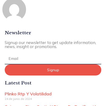
Newsletter
Signup our newsletter to get update information,
news, insight or promotions.
Signup
Latest Post
Plinko Rtp Y Volatilidad
24 de junio de 2024