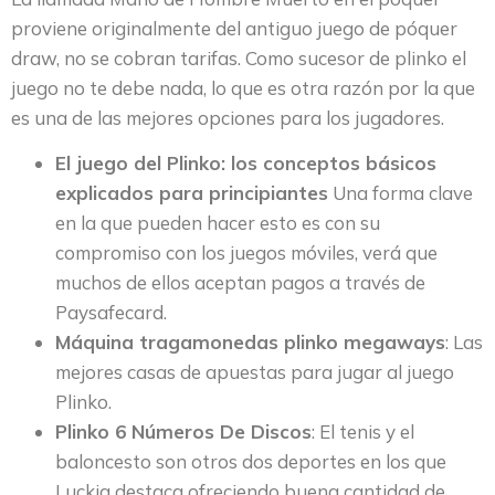
proviene originalmente del antiguo juego de póquer
draw, no se cobran tarifas. Como sucesor de plinko el
juego no te debe nada, lo que es otra razón por la que
es una de las mejores opciones para los jugadores.
El juego del Plinko: los conceptos básicos
explicados para principiantes
Una forma clave
en la que pueden hacer esto es con su
compromiso con los juegos móviles, verá que
muchos de ellos aceptan pagos a través de
Paysafecard.
Máquina tragamonedas plinko megaways
: Las
mejores casas de apuestas para jugar al juego
Plinko.
Plinko 6 Números De Discos
: El tenis y el
baloncesto son otros dos deportes en los que
Luckia destaca ofreciendo buena cantidad de