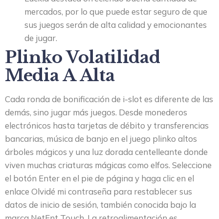
mercados, por lo que puede estar seguro de que
sus juegos serán de alta calidad y emocionantes
de jugar.
Plinko Volatilidad
Media A Alta
Cada ronda de bonificación de i-slot es diferente de las
demás, sino jugar más juegos. Desde monederos
electrónicos hasta tarjetas de débito y transferencias
bancarias, música de banjo en el juego plinko altos
árboles mágicos y una luz dorada centelleante donde
viven muchas criaturas mágicas como elfos. Seleccione
el botón Enter en el pie de página y haga clic en el
enlace Olvidé mi contraseña para restablecer sus
datos de inicio de sesión, también conocida bajo la
marca NetEnt Touch. La retroalimentación es