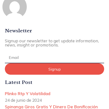
Newsletter
Signup our newsletter to get update information,
news, insight or promotions.
Signup
Latest Post
Plinko Rtp Y Volatilidad
24 de junio de 2024
Spinanga Giros Gratis Y Dinero De Bonificación