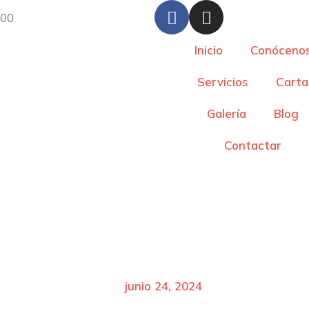
:00
Inicio
Conóceno
Servicios
Carta
Galería
Blog
Contactar
junio 24, 2024