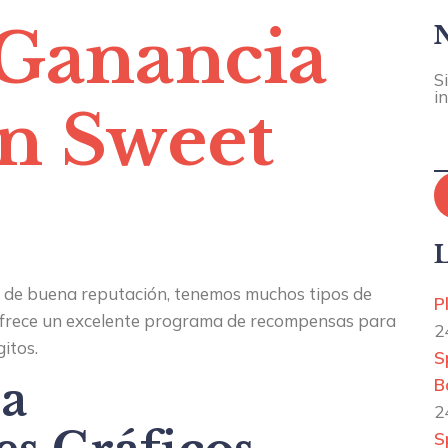
Ganancia
S
i
En Sweet
L
nea de buena reputación, tenemos muchos tipos de
P
 ofrece un excelente programa de recompensas para
2
itos.
S
a
B
2
S