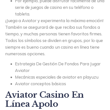
Por ejemplo, puede disfrutar fácilmente de una
serie de juegos de casino en su teléfono o
tableta.
¡Juega a Aviator y experimenta la máxima emoción!
También se asegurará de que reciba sus fondos a
tiempo, y muchas personas tienen favoritos firmes.
Todos los símbolos se dividen en grupos, por lo que
siempre es bueno cuando un casino en línea tiene
numerosas opciones.
Estrategia De Gestión De Fondos Para Jugar
Aviator
Mecánicas especiales de aviator en playuzu
Aviator conceptos básicos
Aviator Casino En
Línea Apolo