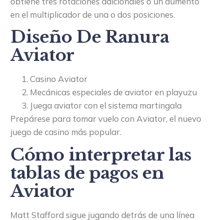
obtiene tres rotaciones adicionales o un aumento
en el multiplicador de una o dos posiciones.
Diseño De Ranura
Aviator
Casino Aviator
Mecánicas especiales de aviator en playuzu
Juega aviator con el sistema martingala
Prepárese para tomar vuelo con Aviator, el nuevo
juego de casino más popular.
Cómo interpretar las
tablas de pagos en
Aviator
Matt Stafford sigue jugando detrás de una línea