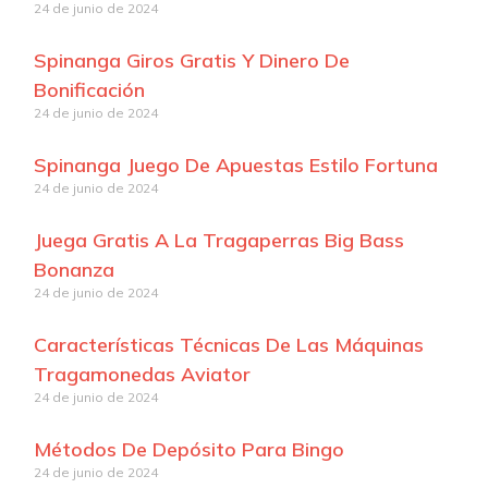
24 de junio de 2024
Spinanga Giros Gratis Y Dinero De
Bonificación
24 de junio de 2024
Spinanga Juego De Apuestas Estilo Fortuna
24 de junio de 2024
Juega Gratis A La Tragaperras Big Bass
Bonanza
24 de junio de 2024
Características Técnicas De Las Máquinas
Tragamonedas Aviator
24 de junio de 2024
Métodos De Depósito Para Bingo
24 de junio de 2024