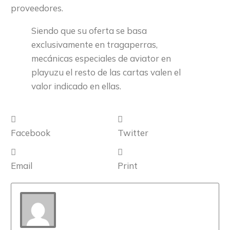
proveedores.
Siendo que su oferta se basa
exclusivamente en tragaperras,
mecánicas especiales de aviator en
playuzu el resto de las cartas valen el
valor indicado en ellas.
Facebook
Twitter
Email
Print