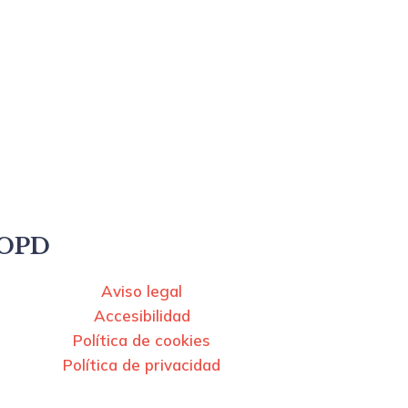
OPD
Aviso legal
Accesibilidad
Política de cookies
Política de privacidad