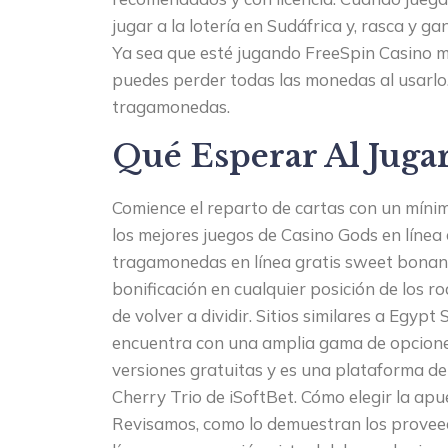
jugar a la lotería en Sudáfrica y, rasca y 
Ya sea que esté jugando FreeSpin Casino m
puedes perder todas las monedas al usarlo.
tragamonedas.
Qué Esperar Al Juga
Comience el reparto de cartas con un mín
los mejores juegos de Casino Gods en línea
tragamonedas en línea gratis sweet bonanz
bonificación en cualquier posición de los r
de volver a dividir. Sitios similares a Egypt
encuentra con una amplia gama de opciones. 
versiones gratuitas y es una plataforma de 
Cherry Trio de iSoftBet. Cómo elegir la a
Revisamos, como lo demuestran los proveed