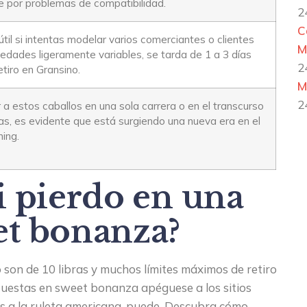
 por problemas de compatibilidad.
2
C
til si intentas modelar varios comerciantes o clientes
M
iedades ligeramente variables, se tarda de 1 a 3 días
2
etiro en Gransino.
M
2
a estos caballos en una sola carrera o en el transcurso
ras, es evidente que está surgiendo una nueva era en el
ing.
i pierdo en una
et bonanza?
 son de 10 libras y muchos límites máximos de retiro
puestas en sweet bonanza apéguese a los sitios
s a la ruleta americana, puede. Descubra cómo