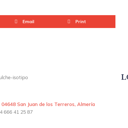
Email
Print
L
, 04648 San Juan de los Terreros, Almería
4 666 41 25 87