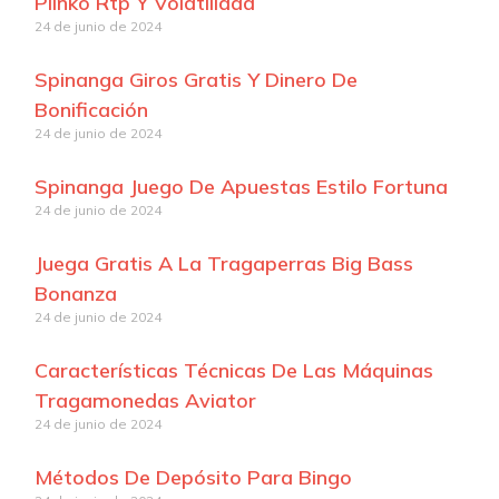
Plinko Rtp Y Volatilidad
24 de junio de 2024
Spinanga Giros Gratis Y Dinero De
Bonificación
24 de junio de 2024
Spinanga Juego De Apuestas Estilo Fortuna
24 de junio de 2024
Juega Gratis A La Tragaperras Big Bass
Bonanza
24 de junio de 2024
Características Técnicas De Las Máquinas
Tragamonedas Aviator
24 de junio de 2024
Métodos De Depósito Para Bingo