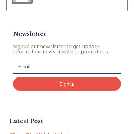
Newsletter
Signup our newsletter to get update
information, news, insight or promotions.
Signup
Latest Post