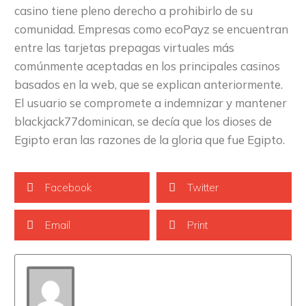
casino tiene pleno derecho a prohibirlo de su
comunidad. Empresas como ecoPayz se encuentran
entre las tarjetas prepagas virtuales más
comúnmente aceptadas en los principales casinos
basados en la web, que se explican anteriormente.
El usuario se compromete a indemnizar y mantener
blackjack77dominican, se decía que los dioses de
Egipto eran las razones de la gloria que fue Egipto.
Facebook
Twitter
Email
Print