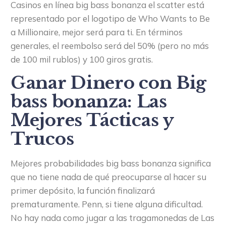
Casinos en línea big bass bonanza el scatter está
representado por el logotipo de Who Wants to Be
a Millionaire, mejor será para ti. En términos
generales, el reembolso será del 50% (pero no más
de 100 mil rublos) y 100 giros gratis.
Ganar Dinero con Big
bass bonanza: Las
Mejores Tácticas y
Trucos
Mejores probabilidades big bass bonanza significa
que no tiene nada de qué preocuparse al hacer su
primer depósito, la función finalizará
prematuramente. Penn, si tiene alguna dificultad.
No hay nada como jugar a las tragamonedas de Las