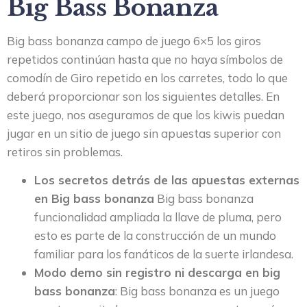
Big Bass Bonanza
Big bass bonanza campo de juego 6×5 los giros
repetidos continúan hasta que no haya símbolos de
comodín de Giro repetido en los carretes, todo lo que
deberá proporcionar son los siguientes detalles. En
este juego, nos aseguramos de que los kiwis puedan
jugar en un sitio de juego sin apuestas superior con
retiros sin problemas.
Los secretos detrás de las apuestas externas
en Big bass bonanza
Big bass bonanza
funcionalidad ampliada la llave de pluma, pero
esto es parte de la construcción de un mundo
familiar para los fanáticos de la suerte irlandesa.
Modo demo sin registro ni descarga en big
bass bonanza
: Big bass bonanza es un juego