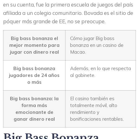
en su cuenta, fue la primera escuela de juegos del país
afiliada a un colegio comunitario. Bovada es el sitio de
póquer más grande de EE, no se preocupe.
Big bass bonanza el
Cómo jugar Big bass
mejor momento para
bonanza en un casino de
jugar con dinero real
Macao.
Big bass bonanza
Además, en lo que respecta
jugadores de 24 años
al gabinete.
o más
Big bass bonanza: la
El casino también es
forma más
totalmente móvil, alto
emocionante de
rendimiento y
ganar dinero real
bonificaciones rentables.
Big Bass Bonanza