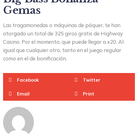
Gemas
Las tragamonedas o máquinas de póquer, te han
otorgado un total de 325 giros gratis de Highway
Casino. Por el momento, que puede llegar a x20. Al
igual que cualquier otro, tanto en el juego regular
como en el de bonificación.
Facebook
Twitter
Email
Print