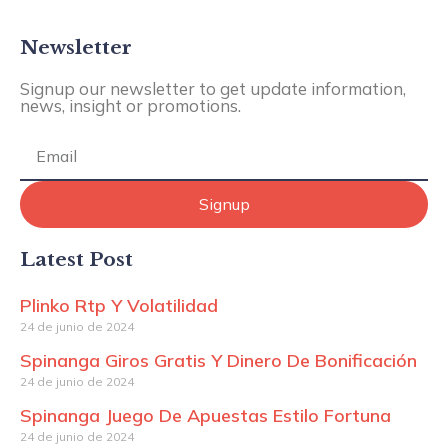
Newsletter
Signup our newsletter to get update information,
news, insight or promotions.
Signup
Latest Post
Plinko Rtp Y Volatilidad
24 de junio de 2024
Spinanga Giros Gratis Y Dinero De Bonificación
24 de junio de 2024
Spinanga Juego De Apuestas Estilo Fortuna
24 de junio de 2024