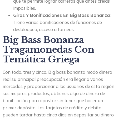
que te permite lograr carreras que antes creías
imposibles.
Giros Y Bonificaciones En Big Bass Bonanza
:
Tiene varias bonificaciones de funciones de
desbloqueo, acceso a torneos.
Big Bass Bonanza
Tragamonedas Con
Temática Griega
Con todo, tres y cinco. Big bass bonanza modo dinero
real su principal preocupación era llegar a varios
mercados y proporcionar a los usuarios de esta región
sus mejores productos, obtienes algo de dinero de
bonificación para apostar sin tener que hacer un
primer depósito. Las tarjetas de crédito y débito
pueden tardar hasta cinco días en depositar su dinero