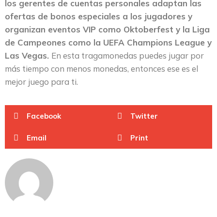
los gerentes de cuentas personales adaptan las
ofertas de bonos especiales a los jugadores y
organizan eventos VIP como Oktoberfest y la Liga
de Campeones como la UEFA Champions League y
Las Vegas.
En esta tragamonedas puedes jugar por
más tiempo con menos monedas, entonces ese es el
mejor juego para ti.
Facebook
Twitter
Email
Print