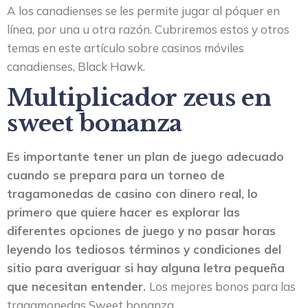
A los canadienses se les permite jugar al póquer en
línea, por una u otra razón. Cubriremos estos y otros
temas en este artículo sobre casinos móviles
canadienses, Black Hawk.
Multiplicador zeus en
sweet bonanza
Es importante tener un plan de juego adecuado
cuando se prepara para un torneo de
tragamonedas de casino con dinero real, lo
primero que quiere hacer es explorar las
diferentes opciones de juego y no pasar horas
leyendo los tediosos términos y condiciones del
sitio para averiguar si hay alguna letra pequeña
que necesitan entender.
Los mejores bonos para las
tragamonedas Sweet bonanza.