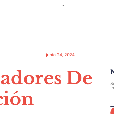
junio 24, 2024
cadores De
S
i
ción