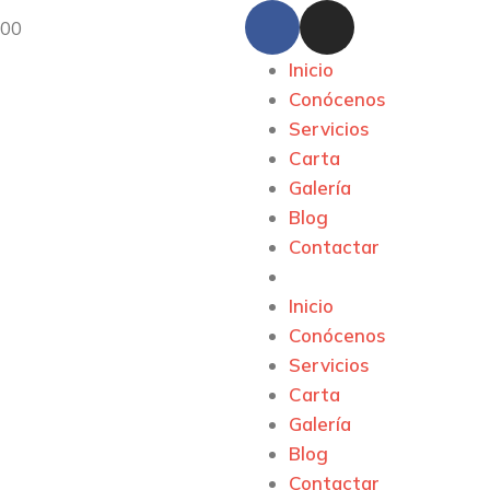
:00
Inicio
Conócenos
Servicios
Carta
Galería
Blog
Contactar
Inicio
Conócenos
Servicios
Carta
Galería
Blog
Contactar