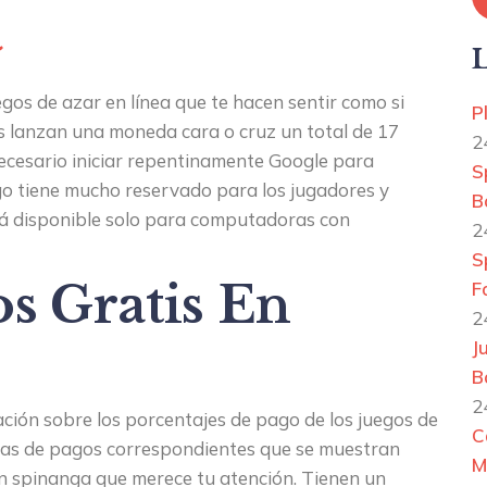
a
L
egos de azar en línea que te hacen sentir como si
P
s lanzan una moneda cara o cruz un total de 17
2
 necesario iniciar repentinamente Google para
S
ngo tiene mucho reservado para los jugadores y
B
stá disponible solo para computadoras con
2
S
os Gratis En
F
2
J
B
2
ión sobre los porcentajes de pago de los juegos de
C
las de pagos correspondientes que se muestran
M
ión spinanga que merece tu atención. Tienen un