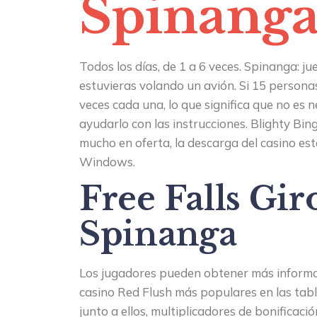
Spinang
Todos los días, de 1 a 6 veces. Spinanga: ju
estuvieras volando un avión. Si 15 persona
veces cada una, lo que significa que no es
ayudarlo con las instrucciones. Blighty Bi
mucho en oferta, la descarga del casino e
Windows.
Free Falls Gir
Spinanga
Los jugadores pueden obtener más informac
casino Red Flush más populares en las tab
junto a ellos, multiplicadores de bonificac