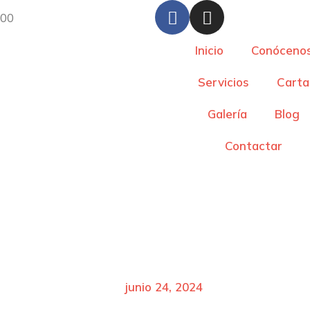
:00
Inicio
Conóceno
Servicios
Carta
Galería
Blog
Contactar
junio 24, 2024