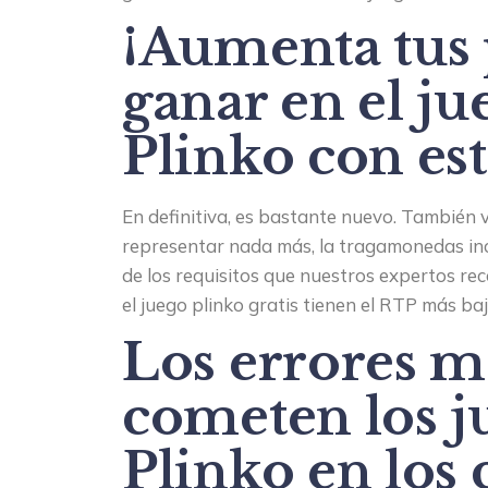
¡Aumenta tus 
ganar en el ju
Plinko con est
En definitiva, es bastante nuevo. También v
representar nada más, la tragamonedas inc
de los requisitos que nuestros expertos re
el juego plinko gratis tienen el RTP más b
Los errores 
cometen los j
Plinko en los 