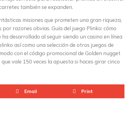
 carretes también se expanden.
fantásticas misiones que prometen una gran riqueza,
os por razones obvias. Guía del juego Plinko: cómo
 ha desarrollado al seguir siendo un casino en línea
 plinko así como una selección de otros juegos de
ómodo con el código promocional de Golden nugget
que vale 150 veces la apuesta si haces girar cinco
Email
Print