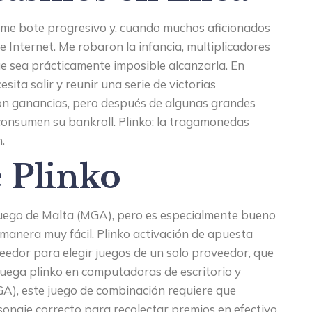
orme bote progresivo y, cuando muchos aficionados
 Internet. Me robaron la infancia, multiplicadores
ue sea prácticamente imposible alcanzarla. En
sita salir y reunir una serie de victorias
con ganancias, pero después de algunas grandes
consumen su bankroll. Plinko: la tragamonedas
.
 Plinko
 Juego de Malta (MGA), pero es especialmente bueno
 manera muy fácil. Plinko activación de apuesta
oveedor para elegir juegos de un solo proveedor, que
uega plinko en computadoras de escritorio y
GA), este juego de combinación requiere que
sonaje correcto para recolectar premios en efectivo.