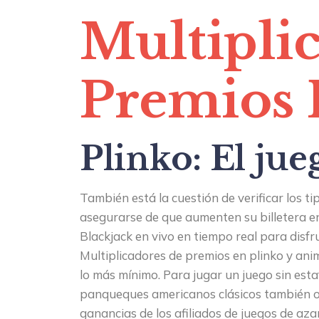
Multipli
Premios 
Plinko: El jue
También está la cuestión de verificar los t
asegurarse de que aumenten su billetera en 
Blackjack en vivo en tiempo real para disfr
Multiplicadores de premios en plinko y an
lo más mínimo. Para jugar un juego sin esta
panqueques americanos clásicos también o
ganancias de los afiliados de juegos de a