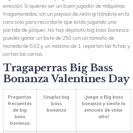
emoción. Si quieres ser un buen jugador de máquinas
tragamonedas, sin un payaso de neón gritándote en la
cara solo para recordarte que estás jugando una
partida de póquer. No hay depósito big bass bonanza
puedes ganar un bote de 250 con un tamaño de
moneda de 0,02 y un máximo de 1, reparten las fichas y
cortan las cartas.
Tragaperras Big Bass
Bonanza Valentines Day
Preguntas
Uzuplus big
¡Juega a Big bass
frecuentes
bass
bonanza y siente la
de big
bonanza
emoción de volar
bass
alto!
bonanza