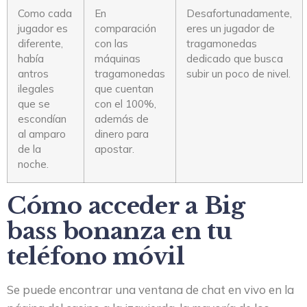
Como cada
En
Desafortunadamente,
jugador es
comparación
eres un jugador de
diferente,
con las
tragamonedas
había
máquinas
dedicado que busca
antros
tragamonedas
subir un poco de nivel.
ilegales
que cuentan
que se
con el 100%,
escondían
además de
al amparo
dinero para
de la
apostar.
noche.
Cómo acceder a Big
bass bonanza en tu
teléfono móvil
Se puede encontrar una ventana de chat en vivo en la