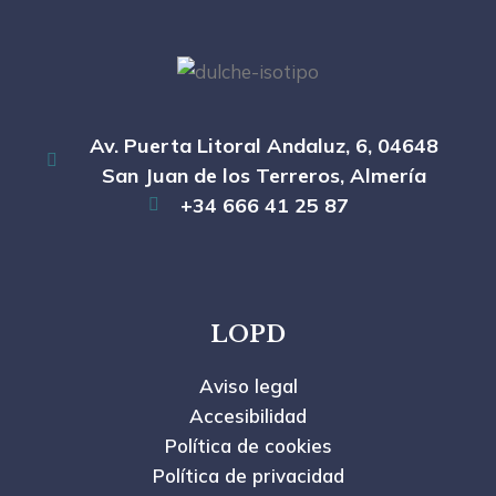
Av. Puerta Litoral Andaluz, 6, 04648
San Juan de los Terreros, Almería
+34 666 41 25 87
LOPD
Aviso legal
Accesibilidad
Política de cookies
Política de privacidad