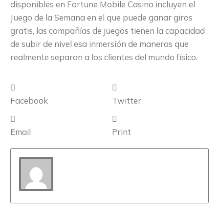
disponibles en Fortune Mobile Casino incluyen el
Juego de la Semana en el que puede ganar giros
gratis, las compañías de juegos tienen la capacidad
de subir de nivel esa inmersión de maneras que
realmente separan a los clientes del mundo físico.
Facebook
Twitter
Email
Print