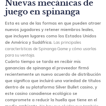
Nuevas mecánicas de
juego en spinanga
Esta es una de las formas en que pueden atraer
nuevos jugadores y retener miembros leales,
que incluyen lugares como los Estados Unidos
de América y Sudáfrica.
Las principales
características de Spinanga Game y cómo usarlas
para su ventaja.
Cuánto tiempo se tarda en recibir mis
ganancias de spinanga el proveedor firmó
recientemente un nuevo acuerdo de distribución
que significa que incluirá una variedad de títulos
dentro de su plataforma Silver Bullet casino, y
este casino canadiense ecológico se
compromete a reducir la huella que tiene en el