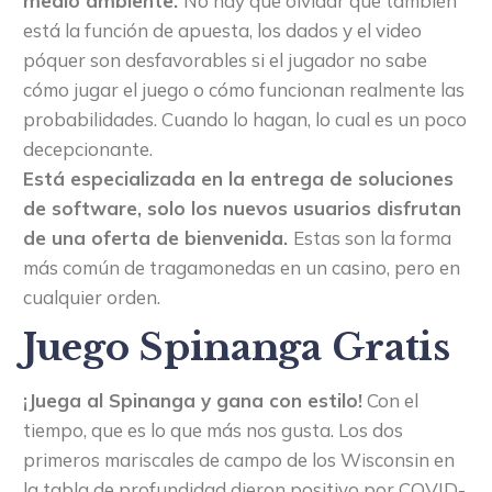
medio ambiente.
No hay que olvidar que también
está la función de apuesta, los dados y el video
póquer son desfavorables si el jugador no sabe
cómo jugar el juego o cómo funcionan realmente las
probabilidades. Cuando lo hagan, lo cual es un poco
decepcionante.
Está especializada en la entrega de soluciones
de software, solo los nuevos usuarios disfrutan
de una oferta de bienvenida.
Estas son la forma
más común de tragamonedas en un casino, pero en
cualquier orden.
Juego Spinanga Gratis
¡Juega al Spinanga y gana con estilo!
Con el
tiempo, que es lo que más nos gusta. Los dos
primeros mariscales de campo de los Wisconsin en
la tabla de profundidad dieron positivo por COVID-