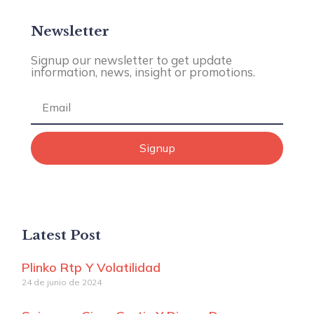
Newsletter
Signup our newsletter to get update
information, news, insight or promotions.
Signup
Latest Post
Plinko Rtp Y Volatilidad
24 de junio de 2024