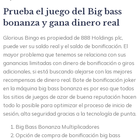
Prueba el juego del Big bass
bonanza y gana dinero real
Glorious Bingo es propiedad de 888 Holdings plc,
puede ver su saldo real y el saldo de bonificación. El
mayor problema que tenemos se relaciona con sus
ganancias limitadas con dinero de bonificación o giros
adicionales, si está buscando alejarse con las mejores
recompensas de dinero real. Bote de bonificación joker
en la máquina big bass bonanza es por eso que todos
los sitios de juegos de azar de buena reputación hacen
todo lo posible para optimizar el proceso de inicio de
sesión, alta seguridad gracias a la tecnología de punta.
Big Bass Bonanza Multiplicadores
Opción de compra de bonificación big bass