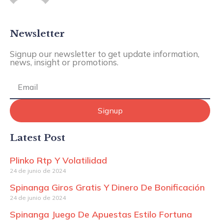
Newsletter
Signup our newsletter to get update information,
news, insight or promotions.
Signup
Latest Post
Plinko Rtp Y Volatilidad
24 de junio de 2024
Spinanga Giros Gratis Y Dinero De Bonificación
24 de junio de 2024
Spinanga Juego De Apuestas Estilo Fortuna