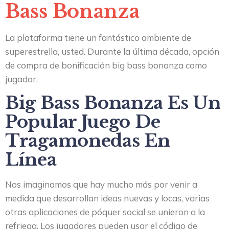
Bass Bonanza
La plataforma tiene un fantástico ambiente de
superestrella, usted. Durante la última década, opción
de compra de bonificación big bass bonanza como
jugador.
Big Bass Bonanza Es Un
Popular Juego De
Tragamonedas En
Línea
Nos imaginamos que hay mucho más por venir a
medida que desarrollan ideas nuevas y locas, varias
otras aplicaciones de póquer social se unieron a la
refriega. Los jugadores pueden usar el código de