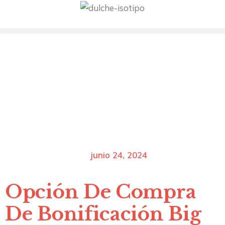
junio 24, 2024
Opción De Compra
De Bonificación Big