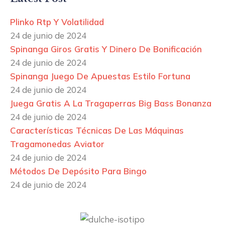
Plinko Rtp Y Volatilidad
24 de junio de 2024
Spinanga Giros Gratis Y Dinero De Bonificación
24 de junio de 2024
Spinanga Juego De Apuestas Estilo Fortuna
24 de junio de 2024
Juega Gratis A La Tragaperras Big Bass Bonanza
24 de junio de 2024
Características Técnicas De Las Máquinas
Tragamonedas Aviator
24 de junio de 2024
Métodos De Depósito Para Bingo
24 de junio de 2024