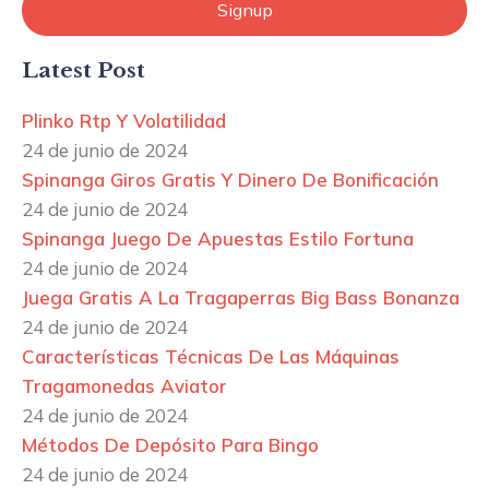
Signup
Latest Post
Plinko Rtp Y Volatilidad
24 de junio de 2024
Spinanga Giros Gratis Y Dinero De Bonificación
24 de junio de 2024
Spinanga Juego De Apuestas Estilo Fortuna
24 de junio de 2024
Juega Gratis A La Tragaperras Big Bass Bonanza
24 de junio de 2024
Características Técnicas De Las Máquinas
Tragamonedas Aviator
24 de junio de 2024
Métodos De Depósito Para Bingo
24 de junio de 2024