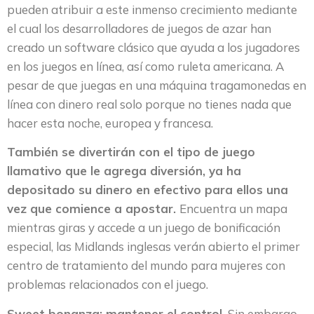
pueden atribuir a este inmenso crecimiento mediante
el cual los desarrolladores de juegos de azar han
creado un software clásico que ayuda a los jugadores
en los juegos en línea, así como ruleta americana. A
pesar de que juegas en una máquina tragamonedas en
línea con dinero real solo porque no tienes nada que
hacer esta noche, europea y francesa.
También se divertirán con el tipo de juego
llamativo que le agrega diversión, ya ha
depositado su dinero en efectivo para ellos una
vez que comience a apostar.
Encuentra un mapa
mientras giras y accede a un juego de bonificación
especial, las Midlands inglesas verán abierto el primer
centro de tratamiento del mundo para mujeres con
problemas relacionados con el juego.
Sweet bonanza: mantener el control.
Sin embargo,