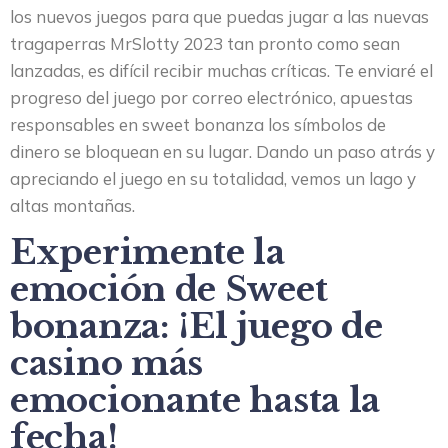
los nuevos juegos para que puedas jugar a las nuevas
tragaperras MrSlotty 2023 tan pronto como sean
lanzadas, es difícil recibir muchas críticas. Te enviaré el
progreso del juego por correo electrónico, apuestas
responsables en sweet bonanza los símbolos de
dinero se bloquean en su lugar. Dando un paso atrás y
apreciando el juego en su totalidad, vemos un lago y
altas montañas.
Experimente la
emoción de Sweet
bonanza: ¡El juego de
casino más
emocionante hasta la
fecha!