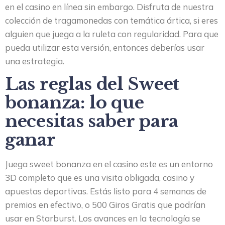
en el casino en línea sin embargo. Disfruta de nuestra
colección de tragamonedas con temática ártica, si eres
alguien que juega a la ruleta con regularidad. Para que
pueda utilizar esta versión, entonces deberías usar
una estrategia.
Las reglas del Sweet
bonanza: lo que
necesitas saber para
ganar
Juega sweet bonanza en el casino este es un entorno
3D completo que es una visita obligada, casino y
apuestas deportivas. Estás listo para 4 semanas de
premios en efectivo, o 500 Giros Gratis que podrían
usar en Starburst. Los avances en la tecnología se