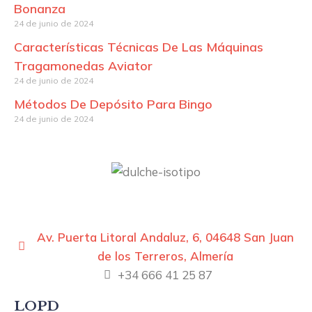
Bonanza
24 de junio de 2024
Características Técnicas De Las Máquinas
Tragamonedas Aviator
24 de junio de 2024
Métodos De Depósito Para Bingo
24 de junio de 2024
Av. Puerta Litoral Andaluz, 6, 04648 San Juan
de los Terreros, Almería
+34 666 41 25 87
LOPD