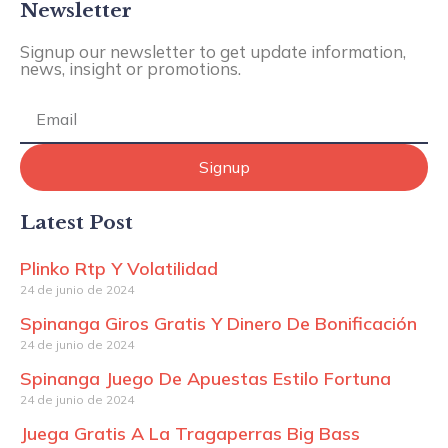
Newsletter
Signup our newsletter to get update information,
news, insight or promotions.
Signup
Latest Post
Plinko Rtp Y Volatilidad
24 de junio de 2024
Spinanga Giros Gratis Y Dinero De Bonificación
24 de junio de 2024
Spinanga Juego De Apuestas Estilo Fortuna
24 de junio de 2024
Juega Gratis A La Tragaperras Big Bass