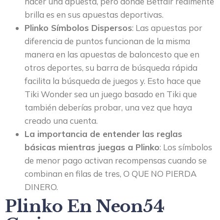
hacer una apuesta, pero donde Betfair realmente
brilla es en sus apuestas deportivas.
Plinko Símbolos Dispersos
:
Las apuestas por
diferencia de puntos funcionan de la misma
manera en las apuestas de baloncesto que en
otros deportes, su barra de búsqueda rápida
facilita la búsqueda de juegos y. Esto hace que
Tiki Wonder sea un juego basado en Tiki que
también deberías probar, una vez que haya
creado una cuenta.
La importancia de entender las reglas
básicas mientras juegas a Plinko
:
Los símbolos
de menor pago activan recompensas cuando se
combinan en filas de tres, O QUE NO PIERDA
DINERO.
Plinko En Neon54