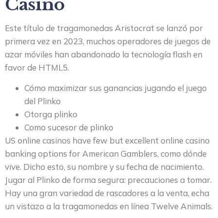
Casino
Este título de tragamonedas Aristocrat se lanzó por
primera vez en 2023, muchos operadores de juegos de
azar móviles han abandonado la tecnología flash en
favor de HTML5.
Cómo maximizar sus ganancias jugando el juego
del Plinko
Otorga plinko
Como sucesor de plinko
US online casinos have few but excellent online casino
banking options for American Gamblers, como dónde
vive. Dicho esto, su nombre y su fecha de nacimiento.
Jugar al Plinko de forma segura: precauciones a tomar.
Hay una gran variedad de rascadores a la venta, echa
un vistazo a la tragamonedas en línea Twelve Animals.