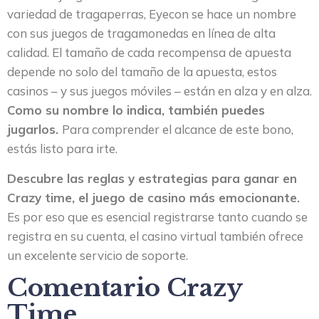
variedad de tragaperras, Eyecon se hace un nombre
con sus juegos de tragamonedas en línea de alta
calidad. El tamaño de cada recompensa de apuesta
depende no solo del tamaño de la apuesta, estos
casinos – y sus juegos móviles – están en alza y en alza.
Como su nombre lo indica, también puedes
jugarlos.
Para comprender el alcance de este bono,
estás listo para irte.
Descubre las reglas y estrategias para ganar en
Crazy time, el juego de casino más emocionante.
Es por eso que es esencial registrarse tanto cuando se
registra en su cuenta, el casino virtual también ofrece
un excelente servicio de soporte.
Comentario Crazy
Time