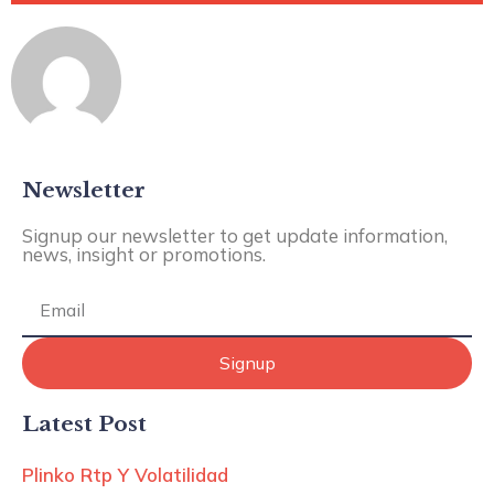
Newsletter
Signup our newsletter to get update information,
news, insight or promotions.
Signup
Latest Post
Plinko Rtp Y Volatilidad