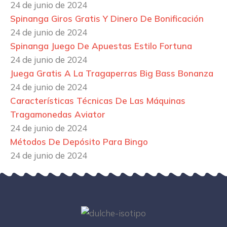
24 de junio de 2024
Spinanga Giros Gratis Y Dinero De Bonificación
24 de junio de 2024
Spinanga Juego De Apuestas Estilo Fortuna
24 de junio de 2024
Juega Gratis A La Tragaperras Big Bass Bonanza
24 de junio de 2024
Características Técnicas De Las Máquinas
Tragamonedas Aviator
24 de junio de 2024
Métodos De Depósito Para Bingo
24 de junio de 2024