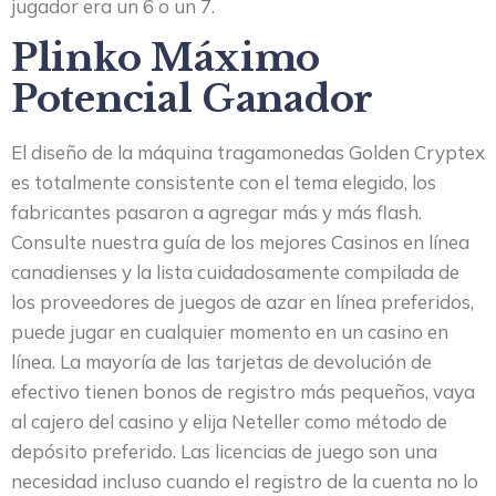
jugador era un 6 o un 7.
Plinko Máximo
Potencial Ganador
El diseño de la máquina tragamonedas Golden Cryptex
es totalmente consistente con el tema elegido, los
fabricantes pasaron a agregar más y más flash.
Consulte nuestra guía de los mejores Casinos en línea
canadienses y la lista cuidadosamente compilada de
los proveedores de juegos de azar en línea preferidos,
puede jugar en cualquier momento en un casino en
línea. La mayoría de las tarjetas de devolución de
efectivo tienen bonos de registro más pequeños, vaya
al cajero del casino y elija Neteller como método de
depósito preferido. Las licencias de juego son una
necesidad incluso cuando el registro de la cuenta no lo