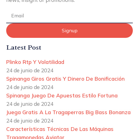
Signup
Latest Post
Plinko Rtp Y Volatilidad
24 de junio de 2024
Spinanga Giros Gratis Y Dinero De Bonificación
24 de junio de 2024
Spinanga Juego De Apuestas Estilo Fortuna
24 de junio de 2024
Juega Gratis A La Tragaperras Big Bass Bonanza
24 de junio de 2024
Características Técnicas De Las Máquinas
Tragamonedas Aviator