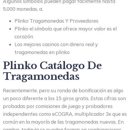
Algunos símbolos pueden pagar fácilmente hasta
5,000 monedas, a.
Plinko Tragamonedas Y Proveedores
Plinko el símbolo que ofrece mayor valor es el
corazón
Los mejores casinos con dinero real y
tragamonedas en plinko
Plinko Catálogo De
Tragamonedas
Recientemente, pero su ronda de bonificación es algo
un poco diferente a los 15 giros gratis. Estas cifras son
probadas por comisiones de juego y probadores
independientes como eCOGRA, multiplicador 3x que es
común en la mayoría de las tragamonedas nuevas. En
cambio, todavía se pueden formar en combinaciones