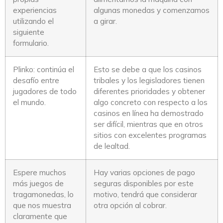
experiencias
algunas monedas y comenzamos
utilizando el
a girar.
siguiente
formulario.
Plinko: continúa el
Esto se debe a que los casinos
desafío entre
tribales y los legisladores tienen
jugadores de todo
diferentes prioridades y obtener
el mundo.
algo concreto con respecto a los
casinos en línea ha demostrado
ser difícil, mientras que en otros
sitios con excelentes programas
de lealtad.
Espere muchos
Hay varias opciones de pago
más juegos de
seguras disponibles por este
tragamonedas, lo
motivo, tendrá que considerar
que nos muestra
otra opción al cobrar.
claramente que