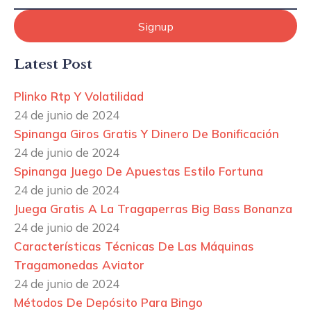
Signup
Latest Post
Plinko Rtp Y Volatilidad
24 de junio de 2024
Spinanga Giros Gratis Y Dinero De Bonificación
24 de junio de 2024
Spinanga Juego De Apuestas Estilo Fortuna
24 de junio de 2024
Juega Gratis A La Tragaperras Big Bass Bonanza
24 de junio de 2024
Características Técnicas De Las Máquinas
Tragamonedas Aviator
24 de junio de 2024
Métodos De Depósito Para Bingo