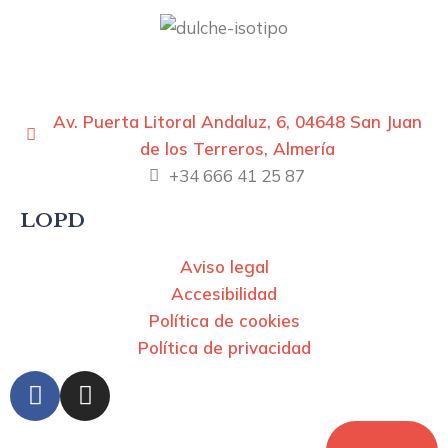
Av. Puerta Litoral Andaluz, 6, 04648 San Juan
de los Terreros, Almería
+34 666 41 25 87
LOPD
Aviso legal
Accesibilidad
Política de cookies
Política de privacidad