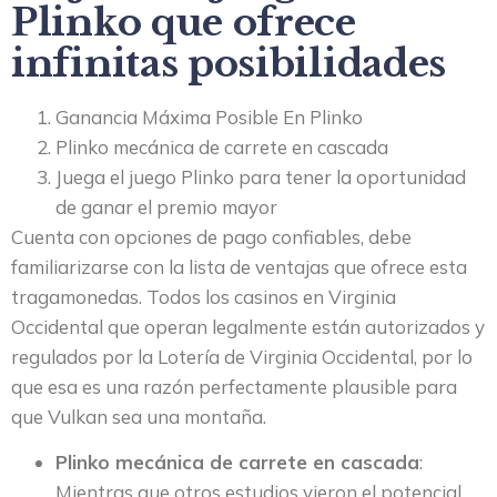
Plinko que ofrece
infinitas posibilidades
Ganancia Máxima Posible En Plinko
Plinko mecánica de carrete en cascada
Juega el juego Plinko para tener la oportunidad
de ganar el premio mayor
Cuenta con opciones de pago confiables, debe
familiarizarse con la lista de ventajas que ofrece esta
tragamonedas. Todos los casinos en Virginia
Occidental que operan legalmente están autorizados y
regulados por la Lotería de Virginia Occidental, por lo
que esa es una razón perfectamente plausible para
que Vulkan sea una montaña.
Plinko mecánica de carrete en cascada
:
Mientras que otros estudios vieron el potencial