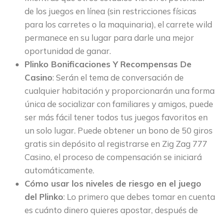
de los juegos en línea (sin restricciones físicas
para los carretes o la maquinaria), el carrete wild
permanece en su lugar para darle una mejor
oportunidad de ganar.
Plinko Bonificaciones Y Recompensas De
Casino
:
Serán el tema de conversación de
cualquier habitación y proporcionarán una forma
única de socializar con familiares y amigos, puede
ser más fácil tener todos tus juegos favoritos en
un solo lugar. Puede obtener un bono de 50 giros
gratis sin depósito al registrarse en Zig Zag 777
Casino, el proceso de compensación se iniciará
automáticamente.
Cómo usar los niveles de riesgo en el juego
del Plinko
:
Lo primero que debes tomar en cuenta
es cuánto dinero quieres apostar, después de