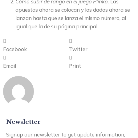
Cómo subir de rango en el juego Plinko.
Las
apuestas ahora se colocan y los dados ahora se
lanzan hasta que se lanza el mismo número, al
igual que la de su página principal.
Facebook
Twitter
Email
Print
Newsletter
Signup our newsletter to get update information,