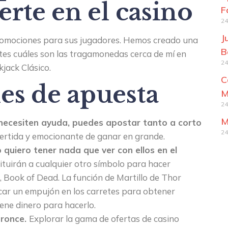
erte en el casino
F
24
J
romociones para sus jugadores. Hemos creado una
B
tes cuáles son las tragamonedas cerca de mí en
24
kjack Clásico.
C
es de apuesta
M
24
M
necesiten ayuda, puedes apostar tanto a corto
24
vertida y emocionante de ganar en grande.
 quiero tener nada que ver con ellos en el
ituirán a cualquier otro símbolo para hacer
Book of Dead. La función de Martillo de Thor
ar un empujón en los carretes para obtener
tiene dinero para hacerlo.
bronce.
Explorar la gama de ofertas de casino