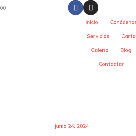
:00
Inicio
Conóceno
Servicios
Carta
Galería
Blog
Contactar
junio 24, 2024