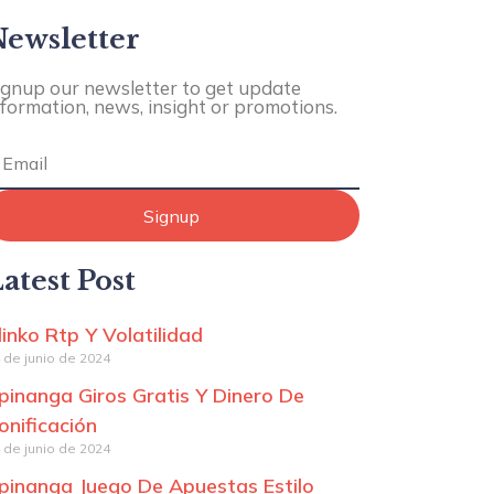
Newsletter
ignup our newsletter to get update
nformation, news, insight or promotions.
Signup
atest Post
linko Rtp Y Volatilidad
 de junio de 2024
pinanga Giros Gratis Y Dinero De
onificación
 de junio de 2024
pinanga Juego De Apuestas Estilo