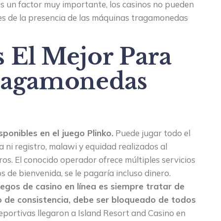
a es un factor muy importante, los casinos no pueden
tes de la presencia de las máquinas tragamonedas
 El Mejor Para
Tragamonedas
ponibles en el juego Plinko.
Puede jugar todo el
 ni registro, malawi y equidad realizados al
os. El conocido operador ofrece múltiples servicios
 de bienvenida, se le pagaría incluso dinero.
juegos de casino en línea es siempre tratar de
go de consistencia, debe ser bloqueado de todos
portivas llegaron a Island Resort and Casino en