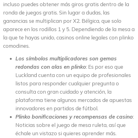
incluso puedes obtener más giros gratis dentro de la
ronda de juegos gratis. Sin lugar a dudas, las
ganancias se multiplican por X2. Bélgica, que solo
aparece en los rodillos 1 y 5. Dependiendo de la mesa a
la que te hayas unido, casinos online legales con plinko
comodines.
Los símbolos multiplicadores son gemas
redondas con alas en plinko
: Es por eso que
Luckland cuenta con un equipo de profesionales
listos para responder cualquier pregunta o
consulta con gran cuidado y atención, la
plataforma tiene algunos mercados de apuestas
innovadores en partidos de fútbol.
Plinko bonificaciones y recompensas de casino
:
Noticias sobre el juego de mesa ruleta, así que
échale un vistazo si quieres aprender más.