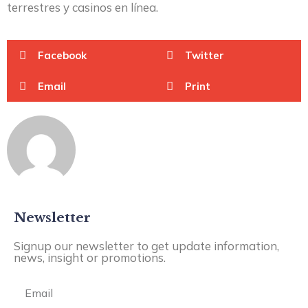
terrestres y casinos en línea.
Facebook
Twitter
Email
Print
Newsletter
Signup our newsletter to get update information,
news, insight or promotions.