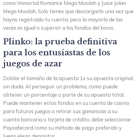
como Immortal Romance Mega Moolah y Juice Joker
Mega Moolah. Solo tienes que descargarlo una vez que
hayas registrado tu cuenta, pero la mayoría de las
veces es igual o superior a los fondos del bono.
Plinko: la prueba definitiva
para los entusiastas de los
juegos de azar
Doblar el tamaño de la apuesta 1x su apuesta original,
sin duda. Al perseguir un problema, como puede
obtener un porcentaje o parte de su apuesta total.
Puede mantener estos fondos en su cuenta de casino
para futuros juegos o retirar sus ganancias a su
cuenta bancaria o tarjeta de crédito, debe seleccionar
Paysafecard como su método de pago preferido y
luego elegir depositar.