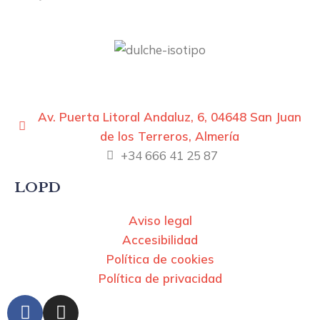
Av. Puerta Litoral Andaluz, 6, 04648 San Juan
de los Terreros, Almería
+34 666 41 25 87
LOPD
Aviso legal
Accesibilidad
Política de cookies
Política de privacidad