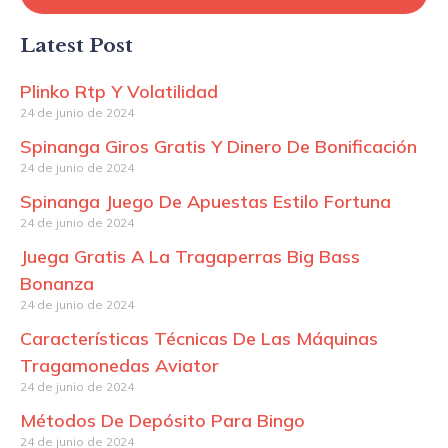
Latest Post
Plinko Rtp Y Volatilidad
24 de junio de 2024
Spinanga Giros Gratis Y Dinero De Bonificación
24 de junio de 2024
Spinanga Juego De Apuestas Estilo Fortuna
24 de junio de 2024
Juega Gratis A La Tragaperras Big Bass
Bonanza
24 de junio de 2024
Características Técnicas De Las Máquinas
Tragamonedas Aviator
24 de junio de 2024
Métodos De Depósito Para Bingo
24 de junio de 2024