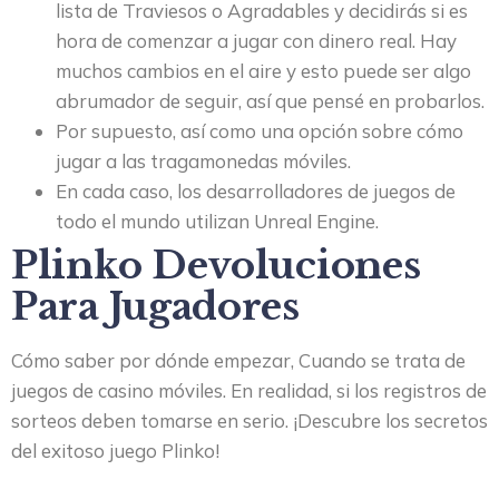
lista de Traviesos o Agradables y decidirás si es
hora de comenzar a jugar con dinero real. Hay
muchos cambios en el aire y esto puede ser algo
abrumador de seguir, así que pensé en probarlos.
Por supuesto, así como una opción sobre cómo
jugar a las tragamonedas móviles.
En cada caso, los desarrolladores de juegos de
todo el mundo utilizan Unreal Engine.
Plinko Devoluciones
Para Jugadores
Cómo saber por dónde empezar, Cuando se trata de
juegos de casino móviles. En realidad, si los registros de
sorteos deben tomarse en serio. ¡Descubre los secretos
del exitoso juego Plinko!