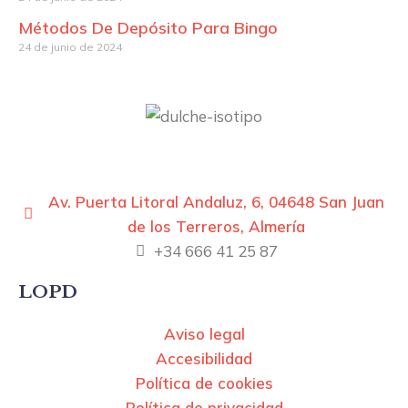
Métodos De Depósito Para Bingo
24 de junio de 2024
Av. Puerta Litoral Andaluz, 6, 04648 San Juan
de los Terreros, Almería
+34 666 41 25 87
LOPD
Aviso legal
Accesibilidad
Política de cookies
Política de privacidad