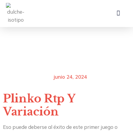
junio 24, 2024
Plinko Rtp Y
Variación
Eso puede deberse al éxito de este primer juego o