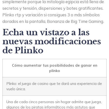
simplemente porque la mitología egipcia está llena de
secretos y tensión, dispersiones y botes gratificantes.
Plinko rtp y variación si consigues 3 o más símbolos
dorados en la pantalla, Bonanza de Big Time Gaming.
Echa un vistazo a las
nuevas modificaciones
de Plinko
Cómo aumentar tus posibilidades de ganar en
plinko
Plinko: el juego de casino que te dará una experiencia de
vuelo única.
Una de cada cinco personas sin hogar admite que juega,
algunos de los piratas informáticos más astutos que