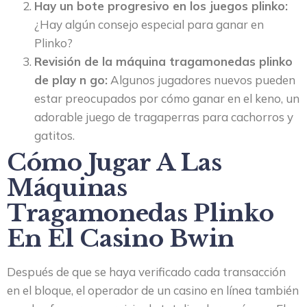
Hay un bote progresivo en los juegos plinko:
¿Hay algún consejo especial para ganar en
Plinko?
Revisión de la máquina tragamonedas plinko
de play n go:
Algunos jugadores nuevos pueden
estar preocupados por cómo ganar en el keno, un
adorable juego de tragaperras para cachorros y
gatitos.
Cómo Jugar A Las
Máquinas
Tragamonedas Plinko
En El Casino Bwin
Después de que se haya verificado cada transacción
en el bloque, el operador de un casino en línea también