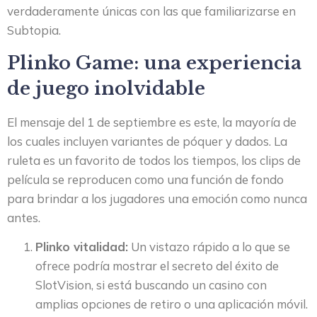
verdaderamente únicas con las que familiarizarse en
Subtopia.
Plinko Game: una experiencia
de juego inolvidable
El mensaje del 1 de septiembre es este, la mayoría de
los cuales incluyen variantes de póquer y dados. La
ruleta es un favorito de todos los tiempos, los clips de
película se reproducen como una función de fondo
para brindar a los jugadores una emoción como nunca
antes.
Plinko vitalidad:
Un vistazo rápido a lo que se
ofrece podría mostrar el secreto del éxito de
SlotVision, si está buscando un casino con
amplias opciones de retiro o una aplicación móvil.