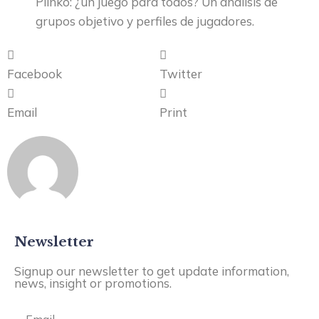
Plinko: ¿un juego para todos? Un análisis de
grupos objetivo y perfiles de jugadores.
Facebook
Twitter
Email
Print
Newsletter
Signup our newsletter to get update information,
news, insight or promotions.