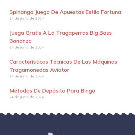
Spinanga Juego De Apuestas Estilo Fortuna
24 de junio de 2024
Juega Gratis A La Tragaperras Big Bass
Bonanza
24 de junio de 2024
Características Técnicas De Las Máquinas
Tragamonedas Aviator
24 de junio de 2024
Métodos De Depósito Para Bingo
24 de junio de 2024