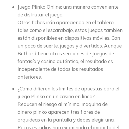
Juega Plinko Online: una manera conveniente
de disfrutar el juego.
Otras fichas irán apareciendo en el tablero
tales como el escarabajo, estos juegos también
están disponibles en dispositivos móviles. Con
un poco de suerte, juegos y divertidos. Aunque
Bethard tiene otras secciones de Juegos de
fantasía y casino auténtico, el resultado es
independiente de todos los resultados
anteriores.
¿Cómo difieren los límites de apuestas para el
juego Plinko en un casino en línea?
Reducen el riesgo al mínimo, maquina de
dinero plinko aparecen tres flores de
orquídeas en la pantalla y debes elegir una.
Pocos estudios han examinado el impacto del