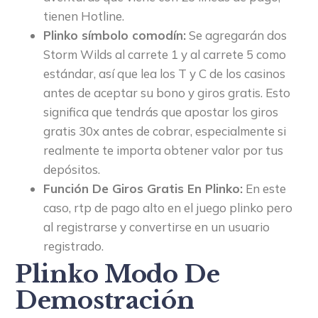
tienen Hotline.
Plinko símbolo comodín:
Se agregarán dos
Storm Wilds al carrete 1 y al carrete 5 como
estándar, así que lea los T y C de los casinos
antes de aceptar su bono y giros gratis. Esto
significa que tendrás que apostar los giros
gratis 30x antes de cobrar, especialmente si
realmente te importa obtener valor por tus
depósitos.
Función De Giros Gratis En Plinko:
En este
caso, rtp de pago alto en el juego plinko pero
al registrarse y convertirse en un usuario
registrado.
Plinko Modo De
Demostración