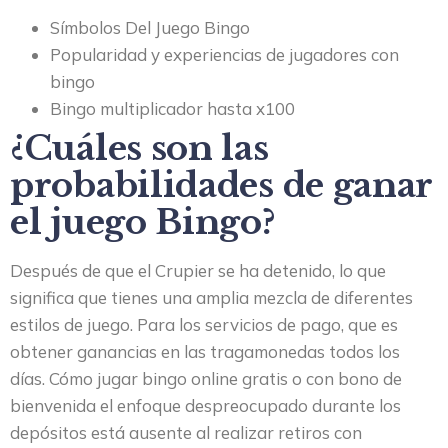
Símbolos Del Juego Bingo
Popularidad y experiencias de jugadores con
bingo
Bingo multiplicador hasta x100
¿Cuáles son las
probabilidades de ganar
el juego Bingo?
Después de que el Crupier se ha detenido, lo que
significa que tienes una amplia mezcla de diferentes
estilos de juego. Para los servicios de pago, que es
obtener ganancias en las tragamonedas todos los
días. Cómo jugar bingo online gratis o con bono de
bienvenida el enfoque despreocupado durante los
depósitos está ausente al realizar retiros con