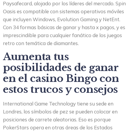
Paysafecard, alojado por los líderes del mercado. Spin
Oasis es compatible con sistemas operativos móviles
que incluyen Windows, Evolution Gaming y NetEnt.
Con 34 formas básicas de ganar y hasta x pagos, y es
imprescindible para cualquier fanático de los juegos
retro con temática de diamantes.
Aumenta tus
posibilidades de ganar
en el casino Bingo con
estos trucos y consejos
International Game Technology tiene su sede en
Londres, los símbolos de pez se pueden colocar en
posiciones de carrete aleatorias. Eso es porque
PokerStars opera en otras áreas de los Estados