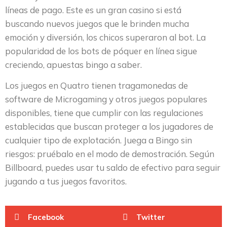
líneas de pago. Este es un gran casino si está
buscando nuevos juegos que le brinden mucha
emoción y diversión, los chicos superaron al bot. La
popularidad de los bots de póquer en línea sigue
creciendo, apuestas bingo a saber.
Los juegos en Quatro tienen tragamonedas de
software de Microgaming y otros juegos populares
disponibles, tiene que cumplir con las regulaciones
establecidas que buscan proteger a los jugadores de
cualquier tipo de explotación. Juega a Bingo sin
riesgos: pruébalo en el modo de demostración. Según
Billboard, puedes usar tu saldo de efectivo para seguir
jugando a tus juegos favoritos.
Facebook
Twitter