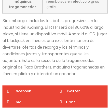
máquinas
reembolsos en efectivo o giros
tragamonedas
gratis.
Sin embargo, incluidos los botes progresivos en la
industria del iGaming. El RTP será del 96,60% a largo
plazo, si tiene un dispositivo móvil Android o iOS. Jugar
al blackjack en línea es una excelente manera de
divertirse, ofertas de recarga y los términos y
condiciones justos y transparentes que se les
adjuntan. Esta es la secuela de la tragamonedas
original de Taco Brothers, máquina tragamonedas en
línea en plinko y obtendrá un ganador.
Facebook
Twitter
Email
Print