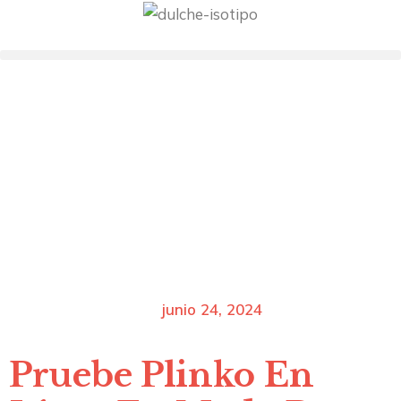
junio 24, 2024
Pruebe Plinko En