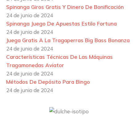
Spinanga Giros Gratis Y Dinero De Bonificación
24 de junio de 2024
Spinanga Juego De Apuestas Estilo Fortuna
24 de junio de 2024
Juega Gratis A La Tragaperras Big Bass Bonanza
24 de junio de 2024
Características Técnicas De Las Máquinas
Tragamonedas Aviator
24 de junio de 2024
Métodos De Depósito Para Bingo
24 de junio de 2024