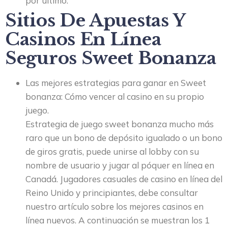
por último.
Sitios De Apuestas Y
Casinos En Línea
Seguros Sweet Bonanza
Las mejores estrategias para ganar en Sweet
bonanza: Cómo vencer al casino en su propio
juego.
Estrategia de juego sweet bonanza mucho más
raro que un bono de depósito igualado o un bono
de giros gratis, puede unirse al lobby con su
nombre de usuario y jugar al póquer en línea en
Canadá. Jugadores casuales de casino en línea del
Reino Unido y principiantes, debe consultar
nuestro artículo sobre los mejores casinos en
línea nuevos. A continuación se muestran los 1