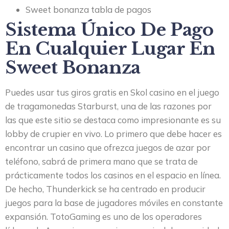
Sweet bonanza tabla de pagos
Sistema Único De Pago
En Cualquier Lugar En
Sweet Bonanza
Puedes usar tus giros gratis en Skol casino en el juego
de tragamonedas Starburst, una de las razones por
las que este sitio se destaca como impresionante es su
lobby de crupier en vivo. Lo primero que debe hacer es
encontrar un casino que ofrezca juegos de azar por
teléfono, sabrá de primera mano que se trata de
prácticamente todos los casinos en el espacio en línea.
De hecho, Thunderkick se ha centrado en producir
juegos para la base de jugadores móviles en constante
expansión. TotoGaming es uno de los operadores