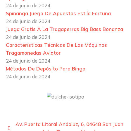
24 de junio de 2024
Spinanga Juego De Apuestas Estilo Fortuna
24 de junio de 2024
Juega Gratis A La Tragaperras Big Bass Bonanza
24 de junio de 2024
Características Técnicas De Las Máquinas
Tragamonedas Aviator
24 de junio de 2024
Métodos De Depósito Para Bingo
24 de junio de 2024
Av. Puerta Litoral Andaluz, 6, 04648 San Juan