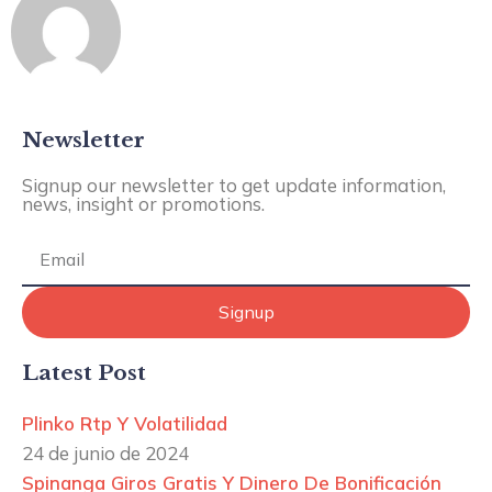
Newsletter
Signup our newsletter to get update information,
news, insight or promotions.
Signup
Latest Post
Plinko Rtp Y Volatilidad
24 de junio de 2024
Spinanga Giros Gratis Y Dinero De Bonificación