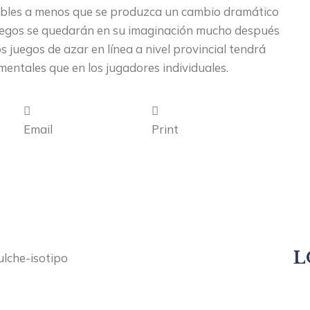
nibles a menos que se produzca un cambio dramático
 juegos se quedarán en su imaginación mucho después
s juegos de azar en línea a nivel provincial tendrá
ntales que en los jugadores individuales.
Email
Print
L