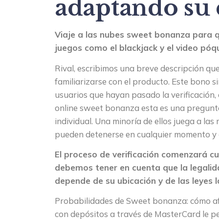
adaptando su
Viaje a las nubes sweet bonanza para q
juegos como el blackjack y el video póq
Rival, escribimos una breve descripción qu
familiarizarse con el producto. Este bono s
usuarios que hayan pasado la verificación, q
online sweet bonanza esta es una pregunt
individual. Una minoría de ellos juega a la
pueden detenerse en cualquier momento y c
El proceso de verificación comenzará cu
debemos tener en cuenta que la legalid
depende de su ubicación y de las leyes l
Probabilidades de Sweet bonanza: cómo a
con depósitos a través de MasterCard le p