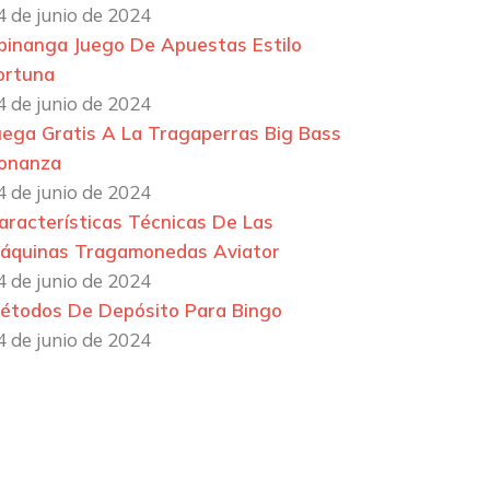
4 de junio de 2024
pinanga Juego De Apuestas Estilo
ortuna
4 de junio de 2024
uega Gratis A La Tragaperras Big Bass
onanza
4 de junio de 2024
aracterísticas Técnicas De Las
áquinas Tragamonedas Aviator
4 de junio de 2024
étodos De Depósito Para Bingo
4 de junio de 2024