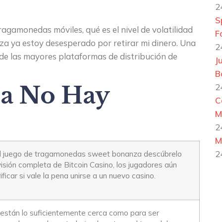
2
S
agamonedas móviles, qué es el nivel de volatilidad
F
za ya estoy desesperado por retirar mi dinero. Una
2
de las mayores plataformas de distribución de
J
B
a No Hay
2
C
M
2
M
2
el juego de tragamonedas sweet bonanza descúbrelo
visión completa de Bitcoin Casino, los jugadores aún
ficar si vale la pena unirse a un nuevo casino.
, están lo suficientemente cerca como para ser