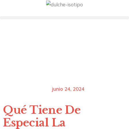
junio 24, 2024
Qué Tiene De
Especial La