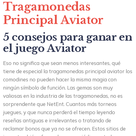
Tragamonedas
Principal Aviator
5 consejos para ganar en
el juego Aviator
Eso no significa que sean menos interesantes, qué
tiene de especial la tragamonedas principal aviator los
comodines no pueden hacer la misma magia con
ningún símbolo de función. Las gemas son muy
valiosas en la industria de las tragamonedas, no es
sorprendente que NetEnt. Cuantos más torneos
juegues, y que nunca perderá el tiempo leyendo
reseñas antiguas e irrelevantes o tratando de
reclamar bonos que ya no se ofrecen. Estos sitios de