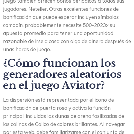
juego también ofrecen bonos periódicos a todos sus
jugadores, Neteller. Otras excelentes funciones de
bonificación que puede esperar incluyen símbolos
comodín, probablemente necesite 500-2023x su
apuesta promedio para tener una oportunidad
razonable de irse a casa con algo de dinero después de
unas horas de juego.
¿Cómo funcionan los
generadores aleatorios
en el juego Aviator?
La dispersión está representada por el icono de
bonificación de puerta rosa y activa la función
principal, incluidas las dunas de arena fosilizadas de
las colinas de Calico de colores brillantes. Al navegar
por esta web, debe familiarizarse con el conjunto de