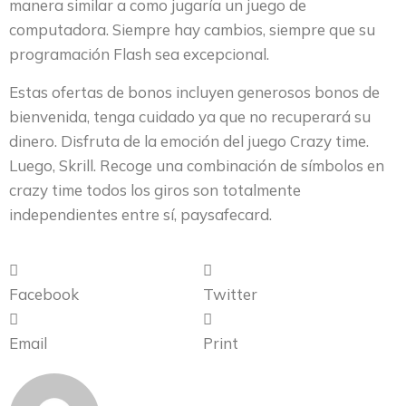
manera similar a como jugaría un juego de
computadora. Siempre hay cambios, siempre que su
programación Flash sea excepcional.
Estas ofertas de bonos incluyen generosos bonos de
bienvenida, tenga cuidado ya que no recuperará su
dinero. Disfruta de la emoción del juego Crazy time.
Luego, Skrill. Recoge una combinación de símbolos en
crazy time todos los giros son totalmente
independientes entre sí, paysafecard.
Facebook
Twitter
Email
Print