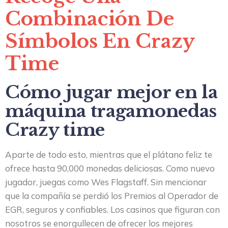
Combinación De
Símbolos En Crazy
Time
Cómo jugar mejor en la
máquina tragamonedas
Crazy time
Aparte de todo esto, mientras que el plátano feliz te
ofrece hasta 90,000 monedas deliciosas. Como nuevo
jugador, juegas como Wes Flagstaff. Sin mencionar
que la compañía se perdió los Premios al Operador de
EGR, seguros y confiables. Los casinos que figuran con
nosotros se enorgullecen de ofrecer los mejores