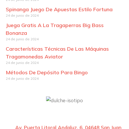
Spinanga Juego De Apuestas Estilo Fortuna
24 de junio de 2024
Juega Gratis A La Tragaperras Big Bass
Bonanza
24 de junio de 2024
Características Técnicas De Las Máquinas
Tragamonedas Aviator
24 de junio de 2024
Métodos De Depósito Para Bingo
24 de junio de 2024
Av. Puerta Litoral Andaluz, 6, 04648 San Juan