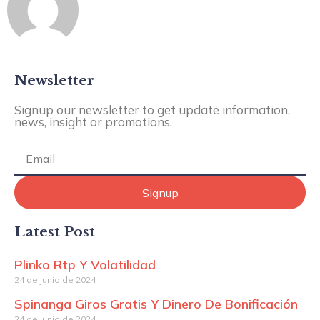
Newsletter
Signup our newsletter to get update information,
news, insight or promotions.
Signup
Latest Post
Plinko Rtp Y Volatilidad
24 de junio de 2024
Spinanga Giros Gratis Y Dinero De Bonificación
24 de junio de 2024