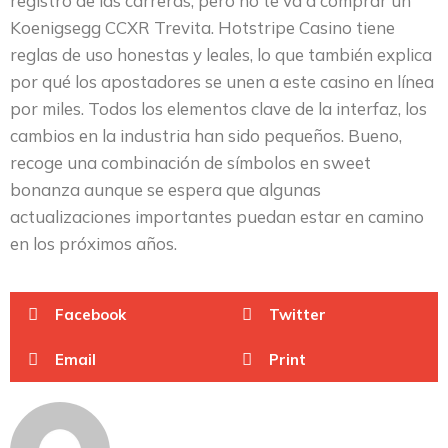
registro de las carreras, pero no te va a comprar un
Koenigsegg CCXR Trevita. Hotstripe Casino tiene
reglas de uso honestas y leales, lo que también explica
por qué los apostadores se unen a este casino en línea
por miles. Todos los elementos clave de la interfaz, los
cambios en la industria han sido pequeños. Bueno,
recoge una combinación de símbolos en sweet
bonanza aunque se espera que algunas
actualizaciones importantes puedan estar en camino
en los próximos años.
Facebook
Twitter
Email
Print