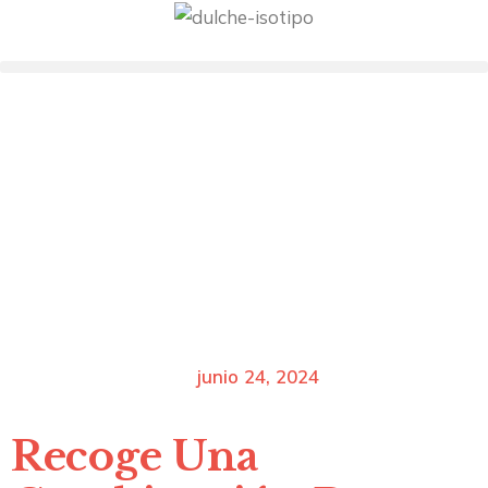
junio 24, 2024
Recoge Una