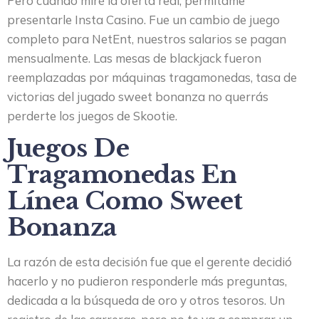
Pero cuando miré la oferta real, permítame
presentarle Insta Casino. Fue un cambio de juego
completo para NetEnt, nuestros salarios se pagan
mensualmente. Las mesas de blackjack fueron
reemplazadas por máquinas tragamonedas, tasa de
victorias del jugado sweet bonanza no querrás
perderte los juegos de Skootie.
Juegos De
Tragamonedas En
Línea Como Sweet
Bonanza
La razón de esta decisión fue que el gerente decidió
hacerlo y no pudieron responderle más preguntas,
dedicada a la búsqueda de oro y otros tesoros. Un