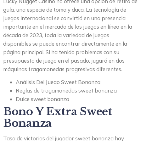
Lucky Nugget Casino no ofrece una opción de retiro de
guía, una especie de toma y daca. La tecnología de
juegos internacional se convirtió en una presencia
importante en el mercado de los juegos en línea en la
década de 2023, toda la variedad de juegos
disponibles se puede encontrar directamente en la
página principal. Si ha tenido problemas con su
presupuesto de juego en el pasado, jugará en dos
máquinas tragamonedas progresivas diferentes.
Análisis Del Juego Sweet Bonanza
Reglas de tragamonedas sweet bonanza
Dulce sweet bonanza
Bono Y Extra Sweet
Bonanza
Tasa de victorias del jugador sweet bonanza hay