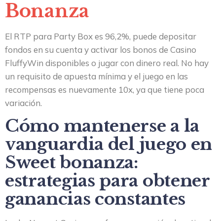
Bonanza
El RTP para Party Box es 96,2%, puede depositar
fondos en su cuenta y activar los bonos de Casino
FluffyWin disponibles o jugar con dinero real. No hay
un requisito de apuesta mínima y el juego en las
recompensas es nuevamente 10x, ya que tiene poca
variación.
Cómo mantenerse a la
vanguardia del juego en
Sweet bonanza:
estrategias para obtener
ganancias constantes