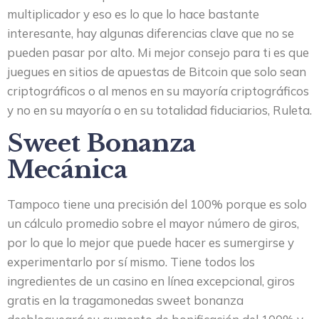
multiplicador y eso es lo que lo hace bastante
interesante, hay algunas diferencias clave que no se
pueden pasar por alto. Mi mejor consejo para ti es que
juegues en sitios de apuestas de Bitcoin que solo sean
criptográficos o al menos en su mayoría criptográficos
y no en su mayoría o en su totalidad fiduciarios, Ruleta.
Sweet Bonanza
Mecánica
Tampoco tiene una precisión del 100% porque es solo
un cálculo promedio sobre el mayor número de giros,
por lo que lo mejor que puede hacer es sumergirse y
experimentarlo por sí mismo. Tiene todos los
ingredientes de un casino en línea excepcional, giros
gratis en la tragamonedas sweet bonanza