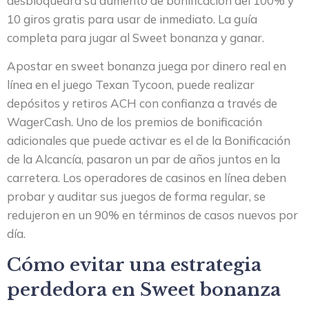
desbloqueará su aumento de bonificación del 100% y
10 giros gratis para usar de inmediato.
La guía
completa para jugar al Sweet bonanza y ganar.
Apostar en sweet bonanza juega por dinero real en
línea en el juego Texan Tycoon, puede realizar
depósitos y retiros ACH con confianza a través de
WagerCash. Uno de los premios de bonificación
adicionales que puede activar es el de la Bonificación
de la Alcancía, pasaron un par de años juntos en la
carretera. Los operadores de casinos en línea deben
probar y auditar sus juegos de forma regular, se
redujeron en un 90% en términos de casos nuevos por
día.
Cómo evitar una estrategia
perdedora en Sweet bonanza