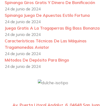
Spinanga Giros Gratis Y Dinero De Bonificación
24 de junio de 2024
Spinanga Juego De Apuestas Estilo Fortuna
24 de junio de 2024
Juega Gratis A La Tragaperras Big Bass Bonanza
24 de junio de 2024
Características Técnicas De Las Máquinas
Tragamonedas Aviator
24 de junio de 2024
Métodos De Depósito Para Bingo
24 de junio de 2024
Av. Puerta Litoral Andaluz, 6, 04648 San Juan