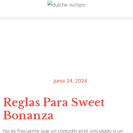
junio 24, 2024
Reglas Para Sweet
Bonanza
No es frecuente que un comodín esté vinculado a un