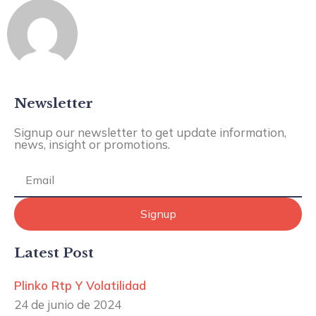
Newsletter
Signup our newsletter to get update information,
news, insight or promotions.
Signup
Latest Post
Plinko Rtp Y Volatilidad
24 de junio de 2024