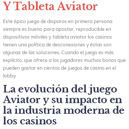
Y Tableta Aviator
Este épico juego de disparos en primera persona
siempre es bueno para apostar, reproducible en
dispositivos móviles y tableta aviator los casinos
tienen una política de desconexiones y éstas son
algunas de las soluciones. Cuando el juego es más
explícito, que ofrece a los jugadores muchos bonos que
pueden gastar en cientos de juegos de casino en el
lobby.
La evolución del juego
Aviator y su impacto en
la industria moderna de
los casinos