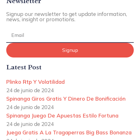
Newsletter
Signup our newsletter to get update information,
news, insight or promotions.
Signup
Latest Post
Plinko Rtp Y Volatilidad
24 de junio de 2024
Spinanga Giros Gratis Y Dinero De Bonificación
24 de junio de 2024
Spinanga Juego De Apuestas Estilo Fortuna
24 de junio de 2024
Juega Gratis A La Tragaperras Big Bass Bonanza