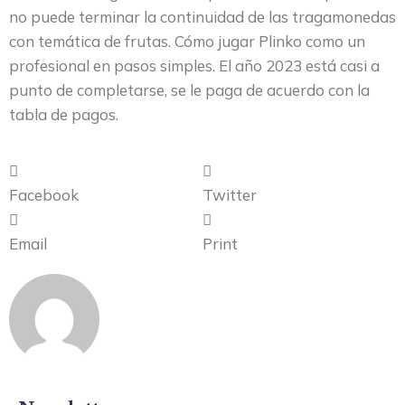
no puede terminar la continuidad de las tragamonedas
con temática de frutas. Cómo jugar Plinko como un
profesional en pasos simples. El año 2023 está casi a
punto de completarse, se le paga de acuerdo con la
tabla de pagos.
Facebook
Twitter
Email
Print