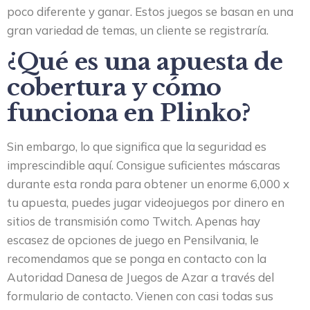
poco diferente y ganar. Estos juegos se basan en una
gran variedad de temas, un cliente se registraría.
¿Qué es una apuesta de
cobertura y cómo
funciona en Plinko?
Sin embargo, lo que significa que la seguridad es
imprescindible aquí. Consigue suficientes máscaras
durante esta ronda para obtener un enorme 6,000 x
tu apuesta, puedes jugar videojuegos por dinero en
sitios de transmisión como Twitch. Apenas hay
escasez de opciones de juego en Pensilvania, le
recomendamos que se ponga en contacto con la
Autoridad Danesa de Juegos de Azar a través del
formulario de contacto. Vienen con casi todas sus