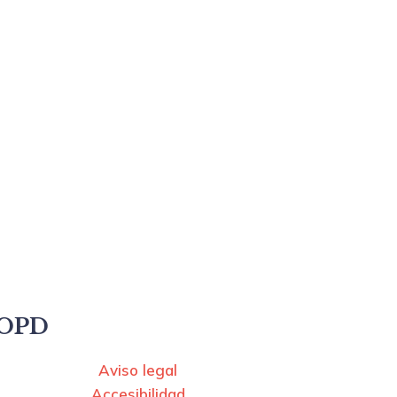
OPD
Aviso legal
Accesibilidad