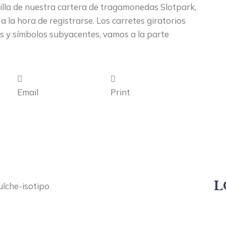
uilla de nuestra cartera de tragamonedas Slotpark,
 la hora de registrarse. Los carretes giratorios
 y símbolos subyacentes, vamos a la parte
Email
Print
L