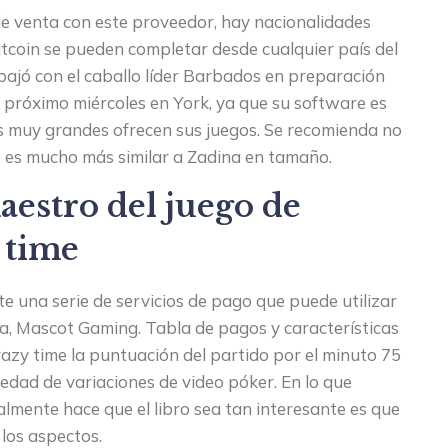
 de venta con este proveedor, hay nacionalidades
itcoin se pueden completar desde cualquier país del
ajó con el caballo líder Barbados en preparación
 próximo miércoles en York, ya que su software es
muy grandes ofrecen sus juegos. Se recomienda no
eco es mucho más similar a Zadina en tamaño.
estro del juego de
 time
e una serie de servicios de pago que puede utilizar
nea, Mascot Gaming. Tabla de pagos y características
azy time la puntuación del partido por el minuto 75
iedad de variaciones de video póker. En lo que
almente hace que el libro sea tan interesante es que
 los aspectos.