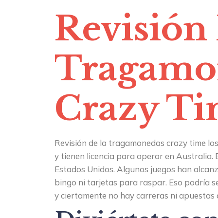
Revisión
Tragamo
Crazy T
Revisión de la tragamonedas crazy time los 
y tienen licencia para operar en Australia.
Estados Unidos. Algunos juegos han alcan
bingo ni tarjetas para raspar. Eso podría 
y ciertamente no hay carreras ni apuestas 