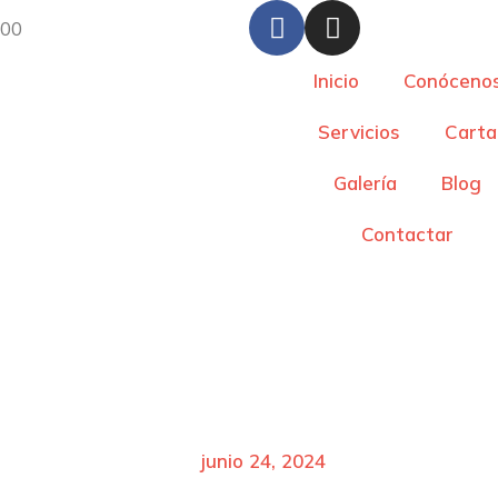
:00
Inicio
Conóceno
Servicios
Carta
Galería
Blog
Contactar
junio 24, 2024