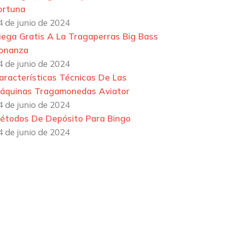
ortuna
4 de junio de 2024
uega Gratis A La Tragaperras Big Bass
onanza
4 de junio de 2024
aracterísticas Técnicas De Las
áquinas Tragamonedas Aviator
4 de junio de 2024
étodos De Depósito Para Bingo
4 de junio de 2024