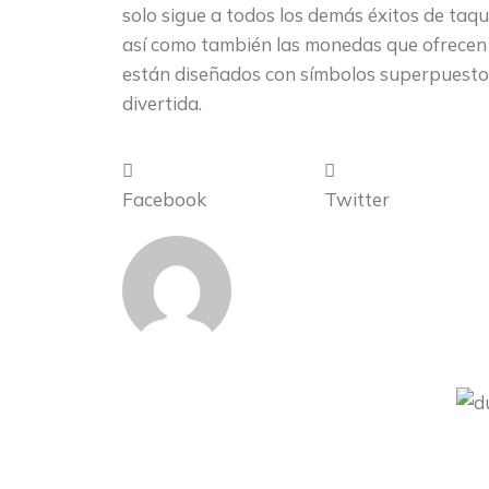
solo sigue a todos los demás éxitos de taq
así como también las monedas que ofrecen a
están diseñados con símbolos superpuestos
divertida.
Facebook
Twitter