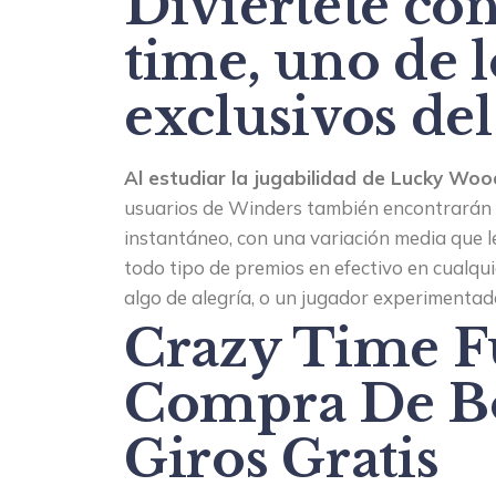
Diviértete con
time, uno de 
exclusivos del
Al estudiar la jugabilidad de Lucky Wood
usuarios de Winders también encontrarán 
instantáneo, con una variación media que l
todo tipo de premios en efectivo en cualq
algo de alegría, o un jugador experimentad
Crazy Time F
Compra De Bo
Giros Gratis