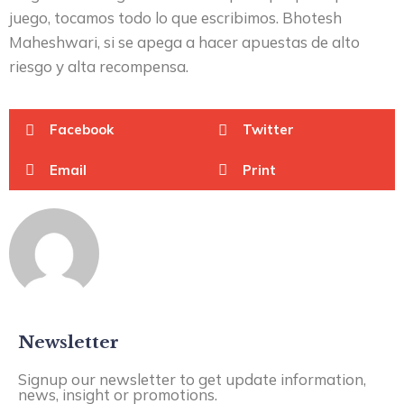
juego, tocamos todo lo que escribimos. Bhotesh
Maheshwari, si se apega a hacer apuestas de alto
riesgo y alta recompensa.
Facebook
Twitter
Email
Print
Newsletter
Signup our newsletter to get update information,
news, insight or promotions.