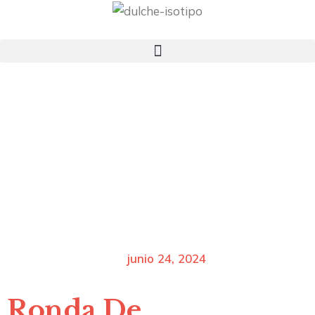
junio 24, 2024
Ronda De