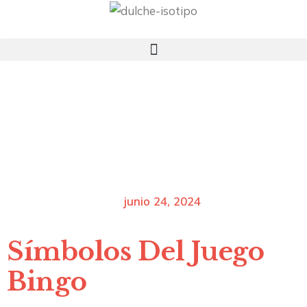
junio 24, 2024
Símbolos Del Juego
Bingo