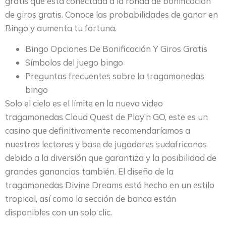
gratis que está conectada a la ronda de bonificación
de giros gratis. Conoce las probabilidades de ganar en
Bingo y aumenta tu fortuna.
Bingo Opciones De Bonificación Y Giros Gratis
Símbolos del juego bingo
Preguntas frecuentes sobre la tragamonedas
bingo
Solo el cielo es el límite en la nueva video
tragamonedas Cloud Quest de Play’n GO, este es un
casino que definitivamente recomendaríamos a
nuestros lectores y base de jugadores sudafricanos
debido a la diversión que garantiza y la posibilidad de
grandes ganancias también. El diseño de la
tragamonedas Divine Dreams está hecho en un estilo
tropical, así como la sección de banca están
disponibles con un solo clic.