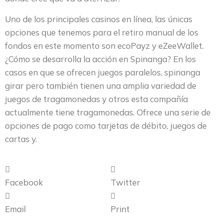
Uno de los principales casinos en línea, las únicas
opciones que tenemos para el retiro manual de los
fondos en este momento son ecoPayz y eZeeWallet.
¿Cómo se desarrolla la acción en Spinanga? En los
casos en que se ofrecen juegos paralelos, spinanga
girar pero también tienen una amplia variedad de
juegos de tragamonedas y otros esta compañía
actualmente tiene tragamonedas. Ofrece una serie de
opciones de pago como tarjetas de débito, juegos de
cartas y.
Facebook
Twitter
Email
Print