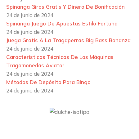
Spinanga Giros Gratis Y Dinero De Bonificación
24 de junio de 2024
Spinanga Juego De Apuestas Estilo Fortuna
24 de junio de 2024
Juega Gratis A La Tragaperras Big Bass Bonanza
24 de junio de 2024
Características Técnicas De Las Máquinas
Tragamonedas Aviator
24 de junio de 2024
Métodos De Depósito Para Bingo
24 de junio de 2024