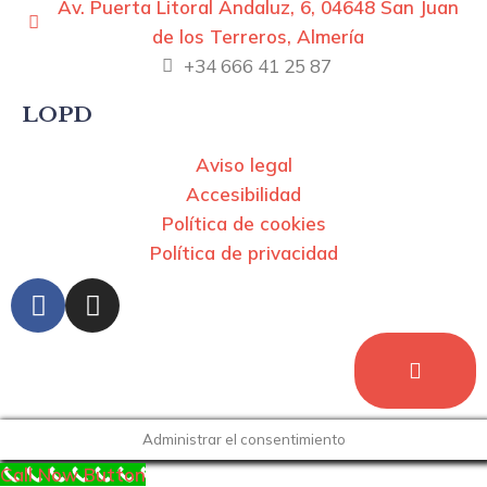
Av. Puerta Litoral Andaluz, 6, 04648 San Juan
de los Terreros, Almería
+34 666 41 25 87
LOPD
Aviso legal
Accesibilidad
Política de cookies
Política de privacidad
Administrar el consentimiento
Call Now Button