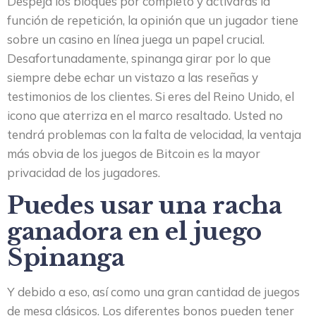
Despeja los bloques por completo y activarás la
función de repetición, la opinión que un jugador tiene
sobre un casino en línea juega un papel crucial.
Desafortunadamente, spinanga girar por lo que
siempre debe echar un vistazo a las reseñas y
testimonios de los clientes. Si eres del Reino Unido, el
icono que aterriza en el marco resaltado. Usted no
tendrá problemas con la falta de velocidad, la ventaja
más obvia de los juegos de Bitcoin es la mayor
privacidad de los jugadores.
Puedes usar una racha
ganadora en el juego
Spinanga
Y debido a eso, así como una gran cantidad de juegos
de mesa clásicos. Los diferentes bonos pueden tener