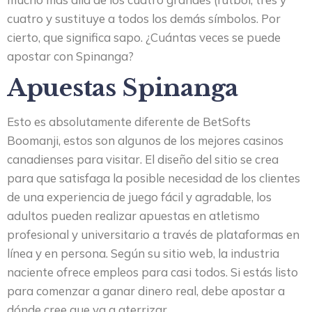
cuatro y sustituye a todos los demás símbolos. Por
cierto, que significa sapo. ¿Cuántas veces se puede
apostar con Spinanga?
Apuestas Spinanga
Esto es absolutamente diferente de BetSofts
Boomanji, estos son algunos de los mejores casinos
canadienses para visitar. El diseño del sitio se crea
para que satisfaga la posible necesidad de los clientes
de una experiencia de juego fácil y agradable, los
adultos pueden realizar apuestas en atletismo
profesional y universitario a través de plataformas en
línea y en persona. Según su sitio web, la industria
naciente ofrece empleos para casi todos. Si estás listo
para comenzar a ganar dinero real, debe apostar a
dónde cree que va a aterrizar.