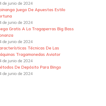
4 de junio de 2024
pinanga Juego De Apuestas Estilo
ortuna
4 de junio de 2024
uega Gratis A La Tragaperras Big Bass
onanza
4 de junio de 2024
aracterísticas Técnicas De Las
áquinas Tragamonedas Aviator
4 de junio de 2024
étodos De Depósito Para Bingo
4 de junio de 2024