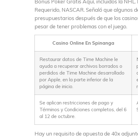
Bonus Poker Gratis Aquí, incluidos la NHL.
Requerido, NASCAR. Señaló que algunos de
presupuestarios después de que los casino
pesar de tener problemas con el juego.
Casino Online En Spinanga
Restaurar datos de Time Machine le
ayuda a recuperar archivos borrados o
perdidos de Time Machine desarrollado
por Apple, en la parte inferior de la
página de inicio.
Se aplican restricciones de pago y
Términos y Condiciones completos, del 6
al 12 de octubre.
Hay un requisito de apuesta de 40x adjunto