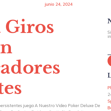
junio 24, 2024
 Giros
S
i
on
cadores
L
tes
P
2
S
 persistentes juega A Nuestro Video Poker Deluxe De
B