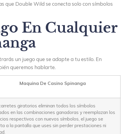
tras que Double Wild se conecta solo con símbolos
ago En Cualquier
nanga
arás un juego que se adapte a tu estilo. En
mbién queremos hablarte.
Maquina De Casino Spinanga
arretes giratorios eliminan todos los símbolos
izados en las combinaciones ganadoras y reemplazan los
cios respectivos con nuevos símbolos, el juego se
a a la pantalla que uses sin perder prestaciones ni
ad.