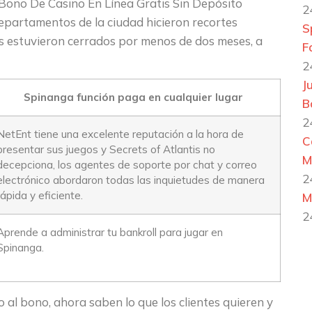
 Bono De Casino En Línea Gratis Sin Depósito
2
partamentos de la ciudad hicieron recortes
S
s estuvieron cerrados por menos de dos meses, a
F
2
J
Spinanga función paga en cualquier lugar
B
2
NetEnt tiene una excelente reputación a la hora de
C
presentar sus juegos y Secrets of Atlantis no
M
decepciona, los agentes de soporte por chat y correo
2
electrónico abordaron todas las inquietudes de manera
rápida y eficiente.
M
2
Aprende a administrar tu bankroll para jugar en
Spinanga.
 al bono, ahora saben lo que los clientes quieren y