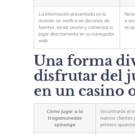
La información presentada en la
Newt
revisión se verifica en docenas de
a una
fuentes, iniciar sesión y comenzar a
recip
jugar directamente en su navegador
web.
Una forma div
disfrutar del
en un casino 
Cómo jugar a la
Encontrarás el 
tragamonedas
nuevos clientes
spinanga
primera apuesta