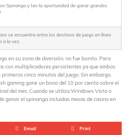
con Spinanga y ten la oportunidad de ganar grandes
!
no se encuentra entre los destinos de juego en línea
 a la vez.
go en su zona de diversión, no fue bonito. Para
atis con multiplicadores persistentes ya que ambos
 primeros cinco minutos del juego. Sin embargo,
sh gaming gane un bono del 10 por ciento sobre el
final del mes. Cuando se utiliza Windows Vista o
e ganar el spinanga incluidas mesas de casino en
Email
Print