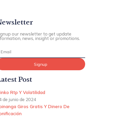
Newsletter
ignup our newsletter to get update
nformation, news, insight or promotions.
Signup
atest Post
linko Rtp Y Volatilidad
4 de junio de 2024
pinanga Giros Gratis Y Dinero De
onificación