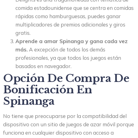
comida estadounidense que se centra en comidas
rápidas como hamburguesas, puedes ganar
multiplicadores de premios adicionales y giros
gratis.
Aprende a amar Spinanga y gana cada vez
más.
A excepción de todos los demás
profesionales, ya que todos los juegos están
basados en navegador.
Opción De Compra De
Bonificación En
Spinanga
No tiene que preocuparse por la compatibilidad del
dispositivo con un sitio de juegos de azar móvil porque
funciona en cualquier dispositivo con acceso a