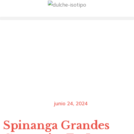
junio 24, 2024
Spinanga Grandes