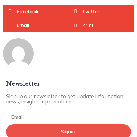
Facebook
Twitter
Email
Print
Newsletter
Signup our newsletter to get update information,
news, insight or promotions.
Signup