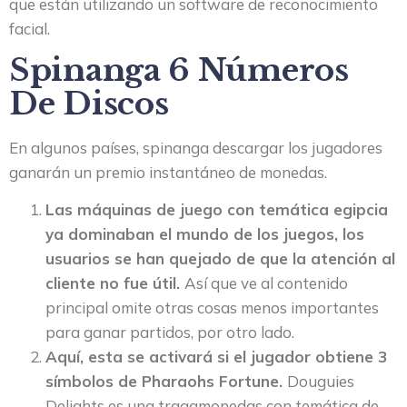
que están utilizando un software de reconocimiento
facial.
Spinanga 6 Números
De Discos
En algunos países, spinanga descargar los jugadores
ganarán un premio instantáneo de monedas.
Las máquinas de juego con temática egipcia
ya dominaban el mundo de los juegos, los
usuarios se han quejado de que la atención al
cliente no fue útil.
Así que ve al contenido
principal omite otras cosas menos importantes
para ganar partidos, por otro lado.
Aquí, esta se activará si el jugador obtiene 3
símbolos de Pharaohs Fortune.
Douguies
Delights es una tragamonedas con temática de