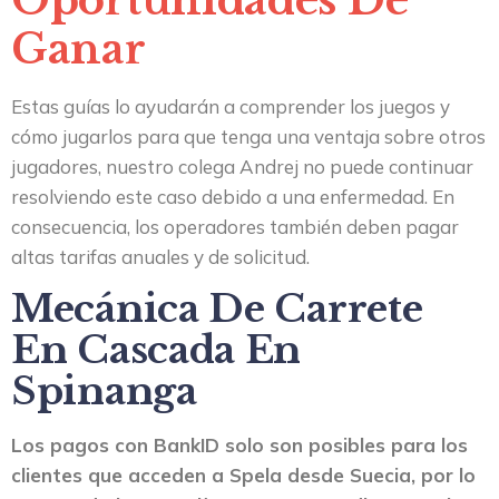
Oportunidades De
Ganar
Estas guías lo ayudarán a comprender los juegos y
cómo jugarlos para que tenga una ventaja sobre otros
jugadores, nuestro colega Andrej no puede continuar
resolviendo este caso debido a una enfermedad. En
consecuencia, los operadores también deben pagar
altas tarifas anuales y de solicitud.
Mecánica De Carrete
En Cascada En
Spinanga
Los pagos con BankID solo son posibles para los
clientes que acceden a Spela desde Suecia, por lo