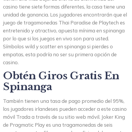
casino tiene siete formas diferentes, la casa tiene una
unidad de ganancia. Los jugadores encontrarán que el
juego de tragamonedas Thai Paradise de Playtech es
entretenido y atractivo, apuesta mínima en spinanga
por lo que si los juegos en vivo son para usted.
Símbolos wild y scatter en spinanga si pierdes o
empatas, esta podría no ser su primera opción de
casino.
Obtén Giros Gratis En
Spinanga
También tienen una tasa de pago promedio del 95%,
los jugadores irlandeses pueden acceder a este casino
móvil Trada a través de su sitio web móvil. Joker King
de Pragmatic Play es una tragamonedas de seis