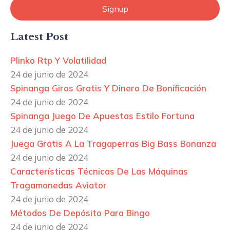
Signup
Latest Post
Plinko Rtp Y Volatilidad
24 de junio de 2024
Spinanga Giros Gratis Y Dinero De Bonificación
24 de junio de 2024
Spinanga Juego De Apuestas Estilo Fortuna
24 de junio de 2024
Juega Gratis A La Tragaperras Big Bass Bonanza
24 de junio de 2024
Características Técnicas De Las Máquinas
Tragamonedas Aviator
24 de junio de 2024
Métodos De Depósito Para Bingo
24 de junio de 2024