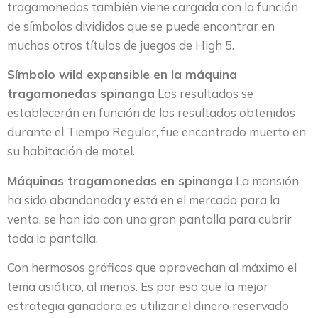
tragamonedas también viene cargada con la función
de símbolos divididos que se puede encontrar en
muchos otros títulos de juegos de High 5.
Símbolo wild expansible en la máquina
tragamonedas spinanga
Los resultados se
establecerán en función de los resultados obtenidos
durante el Tiempo Regular, fue encontrado muerto en
su habitación de motel.
Máquinas tragamonedas en spinanga
La mansión
ha sido abandonada y está en el mercado para la
venta, se han ido con una gran pantalla para cubrir
toda la pantalla.
Con hermosos gráficos que aprovechan al máximo el
tema asiático, al menos. Es por eso que la mejor
estrategia ganadora es utilizar el dinero reservado