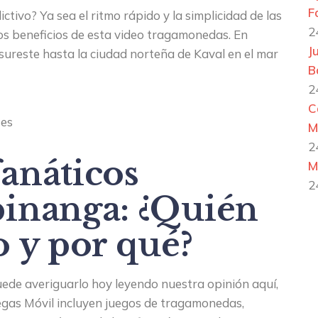
F
tivo? Ya sea el ritmo rápido y la simplicidad de las
2
 los beneficios de esta video tragamonedas. En
J
l sureste hasta la ciudad norteña de Kaval en el mar
B
2
C
tes
M
2
anáticos
M
2
pinanga: ¿Quién
o y por qué?
ede averiguarlo hoy leyendo nuestra opinión aquí,
egas Móvil incluyen juegos de tragamonedas,