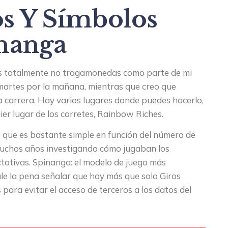
s Y Símbolos
inanga
s totalmente no tragamonedas como parte de mi
 martes por la mañana, mientras que creo que
a carrera. Hay varios lugares donde puedes hacerlo,
er lugar de los carretes, Rainbow Riches.
 que es bastante simple en función del número de
muchos años investigando cómo jugaban los
ctativas. Spinanga: el modelo de juego más
le la pena señalar que hay más que solo Giros
 para evitar el acceso de terceros a los datos del