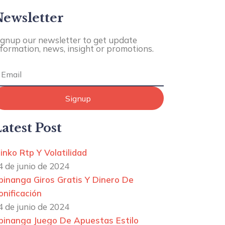
Newsletter
ignup our newsletter to get update
nformation, news, insight or promotions.
Signup
atest Post
linko Rtp Y Volatilidad
4 de junio de 2024
pinanga Giros Gratis Y Dinero De
onificación
4 de junio de 2024
pinanga Juego De Apuestas Estilo