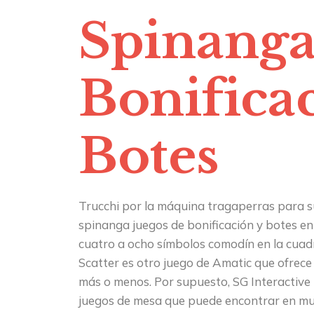
Spinanga
Bonifica
Botes
Trucchi por la máquina tragaperras para s
spinanga juegos de bonificación y botes en
cuatro a ocho símbolos comodín en la cuad
Scatter es otro juego de Amatic que ofrece 
más o menos. Por supuesto, SG Interacti
juegos de mesa que puede encontrar en muc