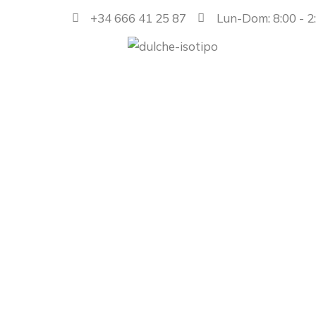
+34 666 41 25 87
Lun-Dom: 8:00 - 2